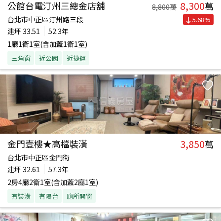
8,300
公館台電汀州三總金店舖
萬
8,800
萬
台北市中正區汀州路三段
5.68
%
建坪
33.51
52.3年
1廳1衛1室(含加蓋1衛1室)
三角窗
近公園
近捷運
3,850
金門壹樓★高檔裝潢
萬
台北市中正區金門街
建坪
32.61
57.3年
2房4廳2衛1室(含加蓋2廳1室)
有裝潢
有陽台
廁所開窗