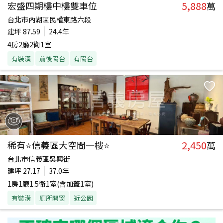
5,888
宏盛四期樓中樓雙車位
萬
台北市內湖區民權東路六段
建坪
87.59
24.4年
4房2廳2衛1室
有裝潢
前後陽台
有陽台
2,450
稀有⭐信義區大空間一樓⭐
萬
台北市信義區吳興街
建坪
27.17
37.0年
1房1廳1.5衛1室(含加蓋1室)
有裝潢
廁所開窗
近公園