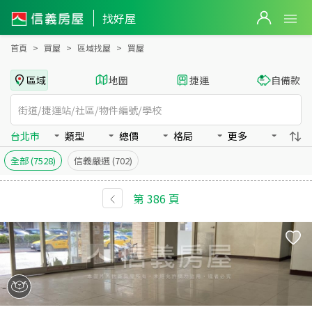
全台買房：房屋物件出售、房價分析
找好屋
首頁
買屋
區域找屋
買屋
區域
地圖
捷運
自備款
台北市
類型
總價
格局
更多
全部
(7528)
信義嚴選
(702)
第
386
頁