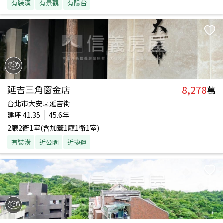
有裝潢
有景觀
有陽台
8,278
延吉三角窗金店
萬
台北市大安區延吉街
建坪
41.35
45.6年
2廳2衛1室(含加蓋1廳1衛1室)
有裝潢
近公園
近捷運