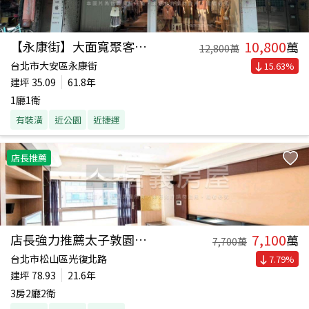
10,800
【永康街】大面寬聚客金店
萬
12,800
萬
台北市大安區永康街
15.63
%
建坪
35.09
61.8年
1廳1衛
有裝潢
近公園
近捷運
店長推薦
7,100
店長強力推薦太子敦園豪邸
萬
7,700
萬
台北市松山區光復北路
7.79
%
建坪
78.93
21.6年
3房2廳2衛