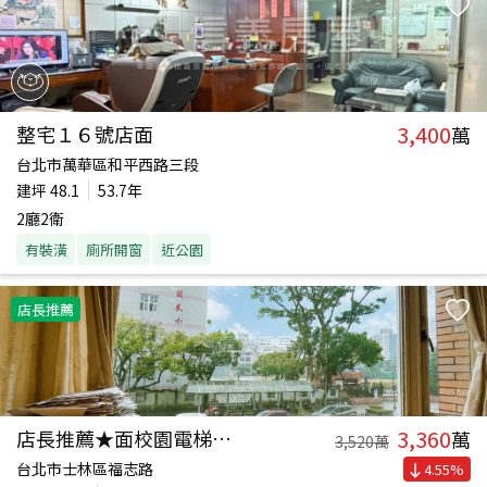
3,400
整宅１６號店面
萬
台北市萬華區和平西路三段
建坪
48.1
53.7年
2廳2衛
有裝潢
廁所開窗
近公園
店長推薦
3,360
店長推薦★面校園電梯三房
萬
3,520
萬
台北市士林區福志路
4.55
%