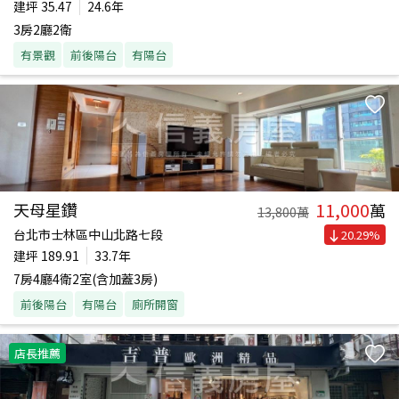
建坪
35.47
24.6年
3房2廳2衛
有景觀
前後陽台
有陽台
11,000
天母星鑽
萬
13,800
萬
台北市士林區中山北路七段
20.29
%
建坪
189.91
33.7年
7房4廳4衛2室(含加蓋3房)
前後陽台
有陽台
廁所開窗
店長推薦