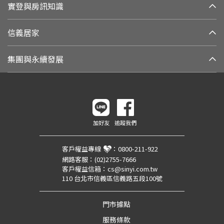
實登與房訊知識
信義居家
集團與永續發展
加好友
追蹤我們
客戶權益專線
：
0800-211-922
網路客服：
(02)2755-7666
客戶權益信箱：
cs@sinyi.com.tw
110 台北市信義區信義路五段100號
門市據點
服務條款