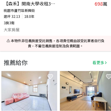
698
【森禾】開南大學收租3套房
萬
桃園市蘆竹區新興街
建坪
32.13
18.0年
3房3衛
大家房屋
⚠️ 本物件非信義房屋受託銷售，各項責任概由該受託業者自行負
責，不屬信義房屋控制及負責範圍。
推薦給你
看更多