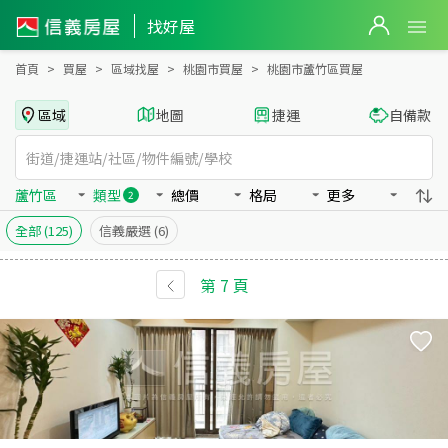
桃園市蘆竹區買房：華廈、辦公房屋物件出售、房價分析
找好屋
首頁
買屋
區域找屋
桃園市買屋
桃園市蘆竹區買屋
區域
地圖
捷運
自備款
蘆竹區
類型
總價
格局
更多
2
全部
(125)
信義嚴選
(6)
第
7
頁