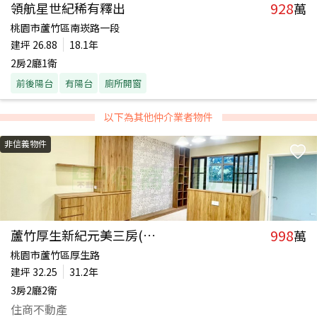
928
領航星世紀稀有釋出
萬
桃園市蘆竹區南崁路一段
建坪
26.88
18.1年
2房2廳1衛
前後陽台
有陽台
廁所開窗
以下為其他仲介業者物件
非信義物件
998
蘆竹厚生新紀元美三房(乙工)
萬
桃園市蘆竹區厚生路
建坪
32.25
31.2年
3房2廳2衛
住商不動產