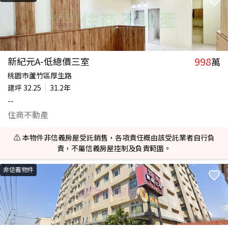
998
新紀元A-低總價三室
萬
桃園市蘆竹區厚生路
建坪
32.25
31.2年
--
住商不動產
⚠️ 本物件非信義房屋受託銷售，各項責任概由該受託業者自行負
責，不屬信義房屋控制及負責範圍。
非信義物件