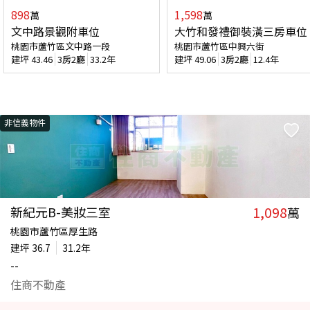
898
1,598
萬
萬
文中路景觀附車位
大竹和發禮御裝潢三房車位
桃園市蘆竹區文中路一段
桃園市蘆竹區中興六街
建坪
43.46
3房2廳
33.2年
建坪
49.06
3房2廳
12.4年
非信義物件
1,098
新紀元B-美妝三室
萬
桃園市蘆竹區厚生路
建坪
36.7
31.2年
--
住商不動產