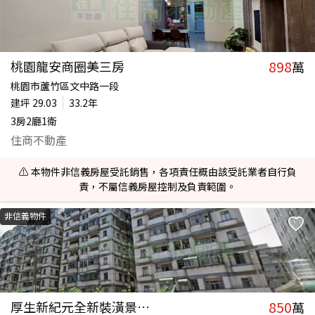
898
桃園龍安商圈美三房
萬
桃園市蘆竹區文中路一段
建坪
29.03
33.2年
3房2廳1衛
住商不動產
⚠️ 本物件非信義房屋受託銷售，各項責任概由該受託業者自行負
責，不屬信義房屋控制及負責範圍。
非信義物件
850
厚生新紀元全新裝潢景觀可隔3房
萬