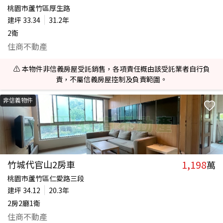
桃園市蘆竹區厚生路
建坪
33.34
31.2年
2衛
住商不動產
⚠️ 本物件非信義房屋受託銷售，各項責任概由該受託業者自行負
責，不屬信義房屋控制及負責範圍。
非信義物件
1,198
竹城代官山2房車
萬
桃園市蘆竹區仁愛路三段
建坪
34.12
20.3年
2房2廳1衛
住商不動產