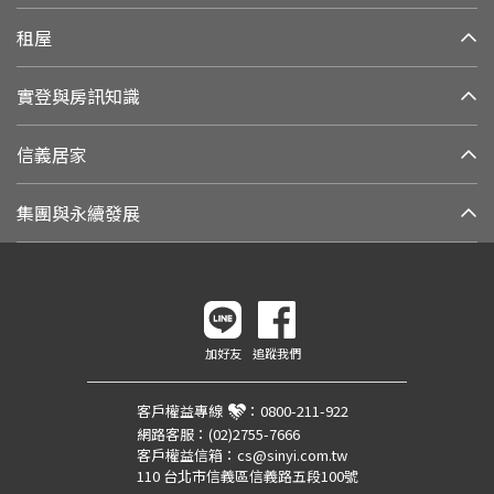
租屋
實登與房訊知識
信義居家
集團與永續發展
加好友
追蹤我們
客戶權益專線
：
0800-211-922
網路客服：
(02)2755-7666
客戶權益信箱：
cs@sinyi.com.tw
110 台北市信義區信義路五段100號