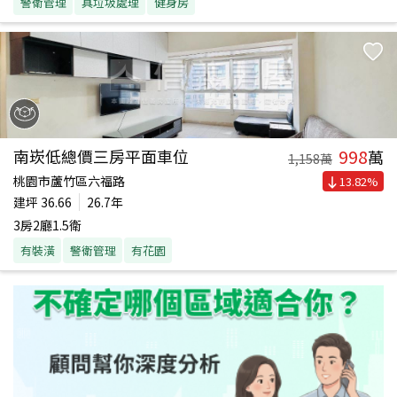
警衛管理
具垃圾處理
健身房
998
南崁低總價三房平面車位
萬
1,158
萬
桃園市蘆竹區六福路
13.82
%
建坪
36.66
26.7年
3房2廳1.5衛
有裝潢
警衛管理
有花園