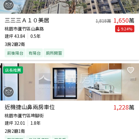
1,650
三三三Ａ１０美居
萬
1,818
萬
桃園市蘆竹區山鼻路
9.24
%
建坪
43.84
0.5年
3房2廳2衛
前後陽台
有陽台
廁所開窗
店長推薦
1,228
近機捷山鼻兩房車位
萬
桃園市蘆竹區埤腳街
建坪
32.01
1.8年
2房2廳1衛