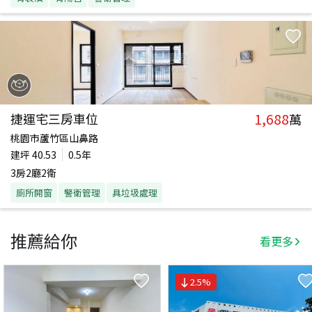
1,688
捷運宅三房車位
萬
桃園市蘆竹區山鼻路
建坪
40.53
0.5年
3房2廳2衛
廁所開窗
警衛管理
具垃圾處理
推薦給你
看更多
2.5
%