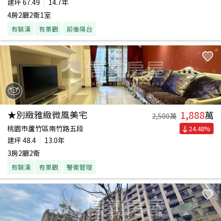
建坪
67.49
14.7年
4房2廳2衛1室
有裝潢
有景觀
前後陽台
1,888
★別緻雅緻微風美宅
萬
2,500
萬
桃園市蘆竹區南竹路五段
24.48
%
建坪
48.4
13.0年
3房2廳2衛
有裝潢
有景觀
警衛管理