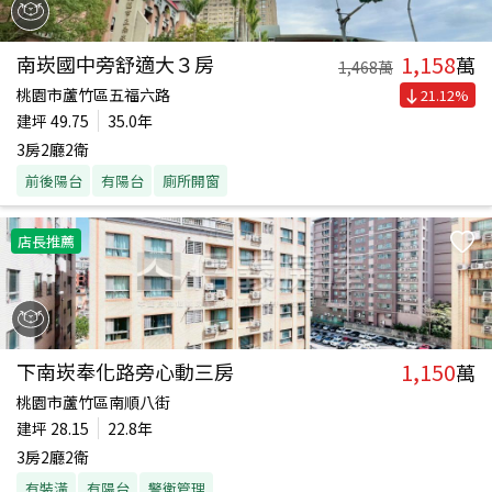
1,158
南崁國中旁舒適大３房
萬
1,468
萬
桃園市蘆竹區五福六路
21.12
%
建坪
49.75
35.0年
3房2廳2衛
前後陽台
有陽台
廁所開窗
店長推薦
1,150
下南崁奉化路旁心動三房
萬
桃園市蘆竹區南順八街
建坪
28.15
22.8年
3房2廳2衛
有裝潢
有陽台
警衛管理