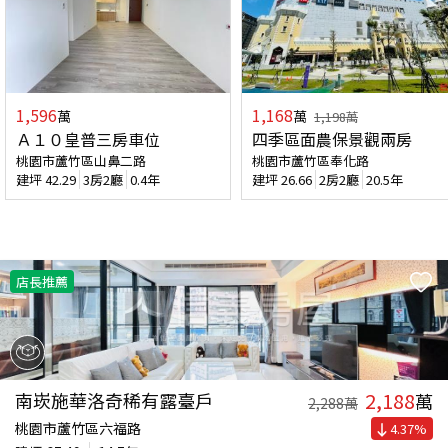
1,596
1,168
萬
萬
1,198
萬
Ａ１０皇普三房車位
四季區面農保景觀兩房
桃園市蘆竹區山鼻二路
桃園市蘆竹區奉化路
建坪
42.29
3房2廳
0.4年
建坪
26.66
2房2廳
20.5年
店長推薦
2,188
南崁施華洛奇稀有露臺戶
萬
2,288
萬
桃園市蘆竹區六福路
4.37
%