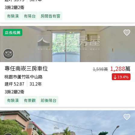
3房2廳2衛
有裝潢
有陽台
房間皆有窗
店長推薦
1,288
專任南崁三房車位
萬
1,598
萬
桃園市蘆竹區中山路
19.4
%
建坪
52.87
31.2年
3房2廳2衛
有裝潢
有景觀
前後陽台