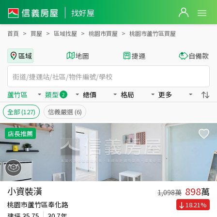
桃園市蘆竹區買房：華廈、辦公房屋物件出售、房價分析
找好屋
首頁
買屋
區域找屋
桃園市買屋
桃園市蘆竹區買屋
區域
地圖
捷運
自備款
蘆竹區
類型
總價
格局
更多
2
全部
(127)
信義嚴選
(6)
店長推薦
898
小資裝潢
萬
1,098
萬
桃園市蘆竹區奉化路
18.21
%
建坪
35.75
30.7年