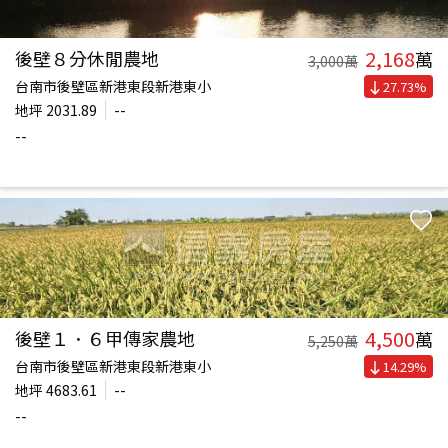
2,168
後壁８分休閒農地
萬
3,000
萬
台南市後壁區新港東段新港東小
27.73
%
地坪
2031.89
--
--
4,500
後壁１．６甲傳家農地
萬
5,250
萬
台南市後壁區新港東段新港東小
14.29
%
地坪
4683.61
--
--