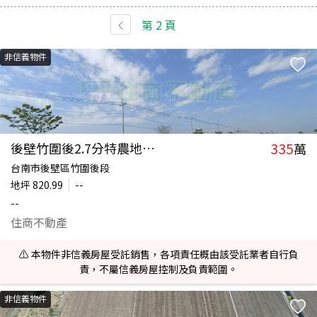
第
2
頁
非信義物件
335
後壁竹圍後2.7分特農地(專)
萬
台南市後壁區竹圍後段
地坪
820.99
--
--
住商不動產
⚠️ 本物件非信義房屋受託銷售，各項責任概由該受託業者自行負
責，不屬信義房屋控制及負責範圍。
非信義物件