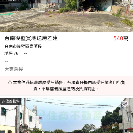
540
台南後壁買地送房乙建
萬
台南市後壁區嘉苳段
地坪
76
--
--
大家房屋
⚠️ 本物件非信義房屋受託銷售，各項責任概由該受託業者自行負
責，不屬信義房屋控制及負責範圍。
非信義物件