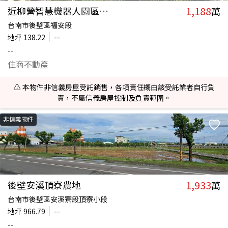
1,188
近柳營智慧機器人園區漂亮建地
萬
台南市後壁區福安段
地坪
138.22
--
--
住商不動產
⚠️ 本物件非信義房屋受託銷售，各項責任概由該受託業者自行負
責，不屬信義房屋控制及負責範圍。
非信義物件
1,933
後壁安溪頂寮農地
萬
台南市後壁區安溪寮段頂寮小段
地坪
966.79
--
--