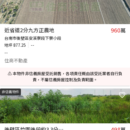
960
近省道2分九方正農地
萬
台南市後壁區安溪寮段下寮小段
地坪
877.25
--
--
住商不動產
⚠️ 本物件非信義房屋受託銷售，各項責任概由該受託業者自行負
責，不屬信義房屋控制及負責範圍。
非信義物件
498
後壁區竹圍後段約3.3分農地
萬