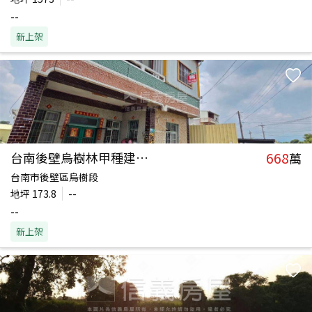
--
新上架
668
台南後壁烏樹林甲種建築地
萬
台南市後壁區烏樹段
地坪
173.8
--
--
新上架