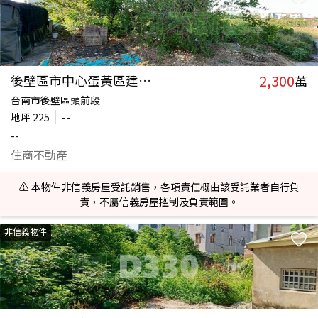
2,300
後壁區市中心蛋黃區建地B
萬
台南市後壁區頭前段
地坪
225
--
--
住商不動產
⚠️ 本物件非信義房屋受託銷售，各項責任概由該受託業者自行負
責，不屬信義房屋控制及負責範圍。
非信義物件