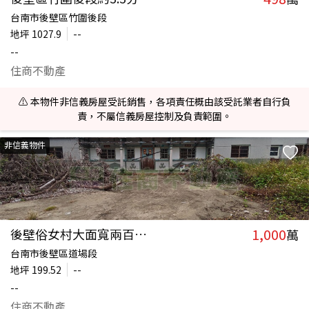
台南市後壁區竹圍後段
地坪
1027.9
--
--
住商不動產
⚠️ 本物件非信義房屋受託銷售，各項責任概由該受託業者自行負
責，不屬信義房屋控制及負責範圍。
非信義物件
1,000
後壁俗女村大面寬兩百坪乙種建地
萬
台南市後壁區道場段
地坪
199.52
--
--
住商不動產