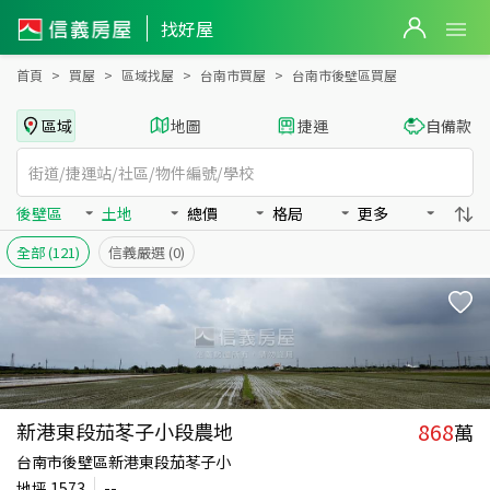
台南市後壁區買房：土地房屋物件出售、房價分析
台南市後壁區買房：土地物件出售、房價分析 - 信義房屋
找好屋
首頁
買屋
區域找屋
台南市買屋
台南市後壁區買屋
區域
地圖
捷運
自備款
後壁區
土地
總價
格局
更多
全部
(121)
信義嚴選
(0)
868
新港東段茄苳子小段農地
萬
台南市後壁區新港東段茄苳子小
地坪
1573
--