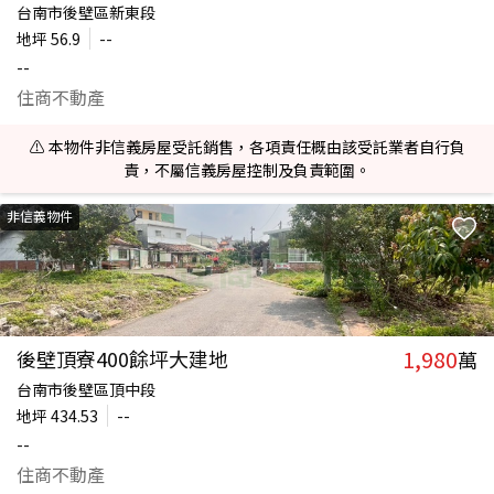
台南市後壁區新東段
地坪
56.9
--
--
住商不動產
⚠️ 本物件非信義房屋受託銷售，各項責任概由該受託業者自行負
責，不屬信義房屋控制及負責範圍。
非信義物件
1,980
後壁頂寮400餘坪大建地
萬
台南市後壁區頂中段
地坪
434.53
--
--
住商不動產