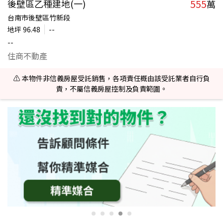
555
後壁區乙種建地(一)
萬
台南市後壁區竹新段
地坪
96.48
--
--
住商不動產
⚠️ 本物件非信義房屋受託銷售，各項責任概由該受託業者自行負
責，不屬信義房屋控制及負責範圍。