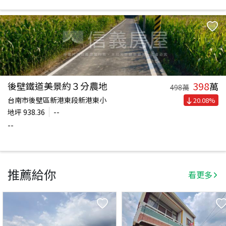
398
後壁鐵道美景約３分農地
萬
498
萬
台南市後壁區新港東段新港東小
20.08
%
地坪
938.36
--
--
推薦給你
看更多