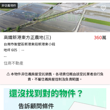
非信義物件
360
高鐵新港東方正農地(三)
萬
台南市後壁區新港東段新港東小段
地坪
605
--
--
住商不動產
⚠️ 本物件非信義房屋受託銷售，各項責任概由該受託業者自行負
責，不屬信義房屋控制及負責範圍。