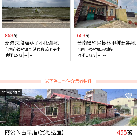
868
668
萬
萬
新港東段茄苳子小段農地
台南後壁烏樹林甲種建築地
台南市後壁區新港東段茄苳子小
台南市後壁區烏樹段
地坪
1573
--
--
地坪
173.8
--
--
以下為其他仲介業者物件
非信義物件
455
阿公ㄟ古早厝(買地送屋)
萬