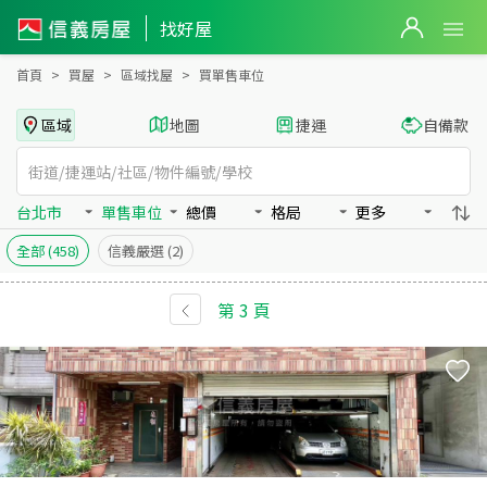
全台買房：單售車位房屋物件出售、房價分析
找好屋
首頁
買屋
區域找屋
買單售車位
區域
地圖
捷運
自備款
台北市
單售車位
總價
格局
更多
全部
(458)
信義嚴選
(2)
第
3
頁