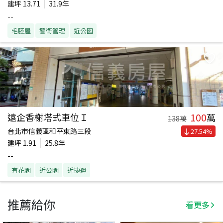
建坪
13.71
31.9年
--
毛胚屋
警衛管理
近公園
100
遠企香榭塔式車位Ｉ
萬
138
萬
台北市信義區和平東路三段
27.54
%
建坪
1.91
25.8年
--
有花園
近公園
近捷運
推薦給你
看更多