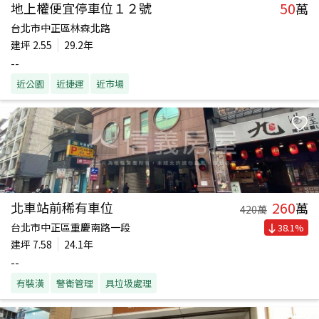
50
地上權便宜停車位１２號
萬
台北市中正區林森北路
建坪
2.55
29.2年
--
近公園
近捷運
近市場
260
北車站前稀有車位
萬
420
萬
台北市中正區重慶南路一段
38.1
%
建坪
7.58
24.1年
--
有裝潢
警衛管理
具垃圾處理