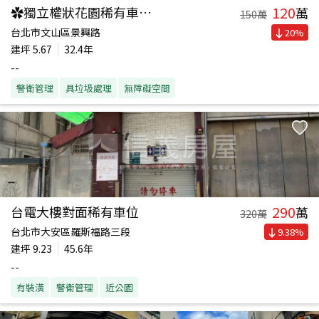
120
✿獨立權狀花園稀有車位✿
萬
150
萬
台北市文山區景興路
20
%
建坪
5.67
32.4年
--
警衛管理
具垃圾處理
無障礙空間
290
台電大樓對面稀有車位
萬
320
萬
台北市大安區羅斯福路三段
9.38
%
建坪
9.23
45.6年
--
有裝潢
警衛管理
近公園