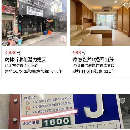
3,880
998
萬
萬
虎林街收租潛力透天
綠意盎然Ω挹翠山莊
台北市信義區虎林街
台北市信義區信義路五段
建坪
16.75
2房3廳(含加蓋)
64.6年
建坪
11.6
1房1廳
32.1年