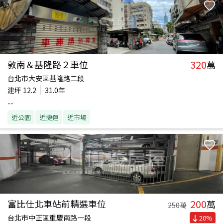
320
敦南＆基隆路２車位
萬
台北市大安區基隆路二段
建坪
12.2
31.0年
--
近公園
近捷運
近市場
200
富比仕北車站前精選車位
萬
250
萬
台北市中正區重慶南路一段
20
%