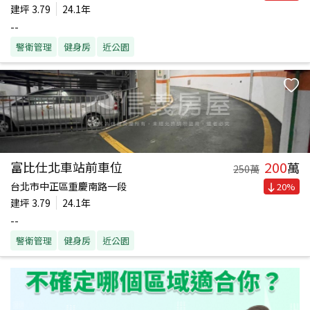
建坪
3.79
24.1年
--
警衛管理
健身房
近公園
200
富比仕北車站前車位
萬
250
萬
台北市中正區重慶南路一段
20
%
建坪
3.79
24.1年
--
警衛管理
健身房
近公園