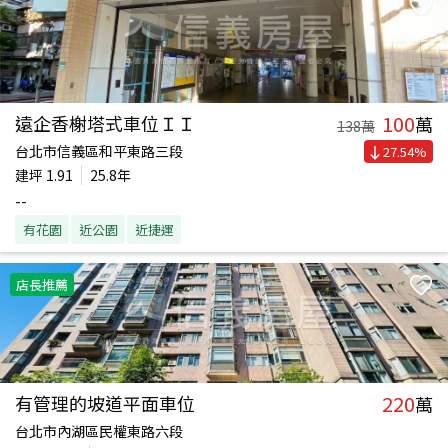
100
遠企香榭塔式車位ＩＩ
萬
138
萬
台北市信義區和平東路三段
27.54
%
建坪
1.91
25.8年
--
有花園
近公園
近捷運
店長推薦
220
有管理的坡道平面車位
萬
台北市內湖區民權東路六段