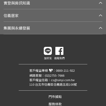
實登與房訊知識
信義居家
集團與永續發展
加好友
追蹤我們
客戶權益專線
：
0800-211-922
網路客服：
(02)2755-7666
客戶權益信箱：
cs@sinyi.com.tw
110 台北市信義區信義路五段100號
門市據點
服務條款