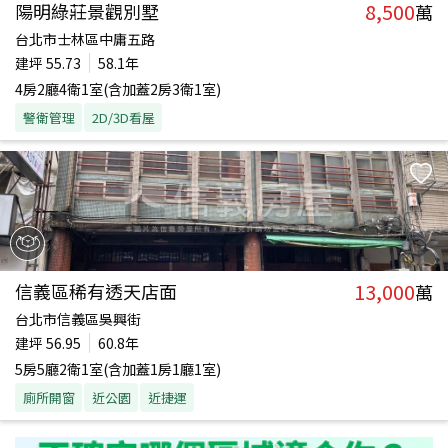
8,500
陽明綠莊景觀別墅
萬
台北市士林區中庸五路
建坪
55.73
58.1年
4房2廳4衛1室(含加蓋2房3衛1室)
警衛管理
2D/3D看屋
13,000
信義區稀有透天店面
萬
台北市信義區吳興街
建坪
56.95
60.8年
5房5廳2衛1室(含加蓋1房1廳1室)
廁所開窗
近公園
近捷運