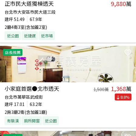
9,880
正市民大道獨棟透天
萬
台北市大安區市民大道三段
建坪
51.49
67.9年
2廳4衛3室(含加蓋2室)
近公園
近捷運
近市場
店長推薦
1,368
小家庭首選●北市透天
萬
1,500
萬
台北市萬華區武成街
8.8
%
建坪
17.01
63.2年
2房3廳2衛(含加蓋1廳)
有裝潢
廁所開窗
近公園