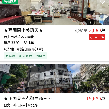
店長推薦
3,680
★西園國小美透天★
萬
4,280
萬
台北市萬華區東園街
14.02
%
建坪
33.99
59.1年
4房2廳3衛(含加蓋2房1衛)
有裝潢
前後陽台
有陽台
15,680
★正面星巴克郵局商三透天
萬
台北市中山區林森北路