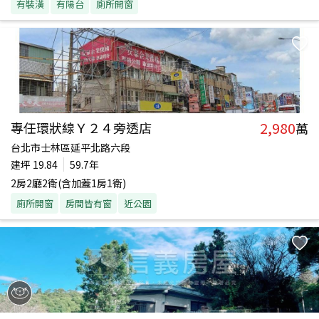
有裝潢
有陽台
廁所開窗
2,980
專任環狀線Ｙ２４旁透店
萬
台北市士林區延平北路六段
建坪
19.84
59.7年
2房2廳2衛(含加蓋1房1衛)
廁所開窗
房間皆有窗
近公園