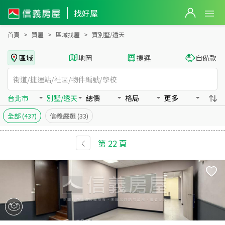
全台買房：別墅/透天房屋物件出售、房價分析
找好屋
首頁
買屋
區域找屋
買別墅/透天
區域
地圖
捷運
自備款
台北市
別墅/透天
總價
格局
更多
全部
(437)
信義嚴選
(33)
第
22
頁