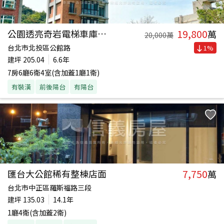
19,800
公園透亮奇岩電梯車庫別墅
萬
20,000
萬
台北市北投區公館路
1
%
建坪
205.04
6.6年
7房6廳6衛4室(含加蓋1廳1衛)
有裝潢
前後陽台
有陽台
7,750
匯台大公館稀有整棟店面
萬
台北市中正區羅斯福路三段
建坪
135.03
14.1年
1廳4衛(含加蓋2衛)