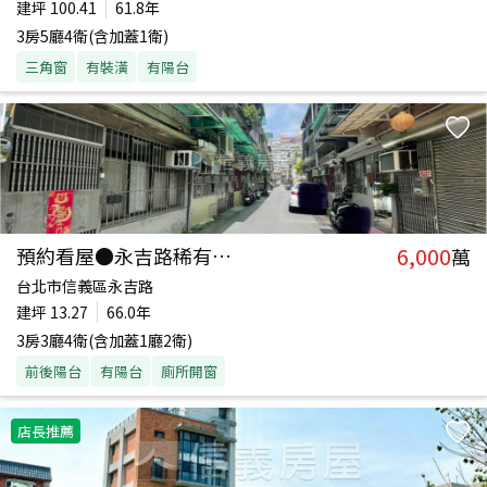
建坪
100.41
61.8年
3房5廳4衛(含加蓋1衛)
三角窗
有裝潢
有陽台
6,000
預約看屋●永吉路稀有透天
萬
台北市信義區永吉路
建坪
13.27
66.0年
3房3廳4衛(含加蓋1廳2衛)
前後陽台
有陽台
廁所開窗
店長推薦