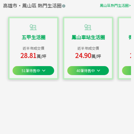
高雄市
・
鳳山區
熱門生活圈
鳳山區
熱門生活圈
>
五甲生活圈
鳳山車站生活圈
衛
近半年成交價
近半年成交價
28.81
24.90
2
萬/坪
萬/坪
51
筆待售中
40
筆待售中
3