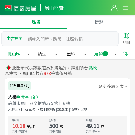
鳳山區實價登錄
區域
捷運
中古屋
▼
地圖
鳳山區
類型
屋齡
更多
1
此圖示代表該數值為系統運算，詳細請看
說明
高雄市 ・鳳山區共有
978
筆實價登錄
115年07月
歷史移轉 2 次 >
大樓
青年白宮
高雄市鳳山區文衡路375號十五樓
地坪
5.91
有車位
4房1廳2衛
30.8
年
15樓/15樓
單價
總價
坪數
10.18
500
49.11
萬/坪
萬
坪
含車位計算
含車位價
含車位
--
坪