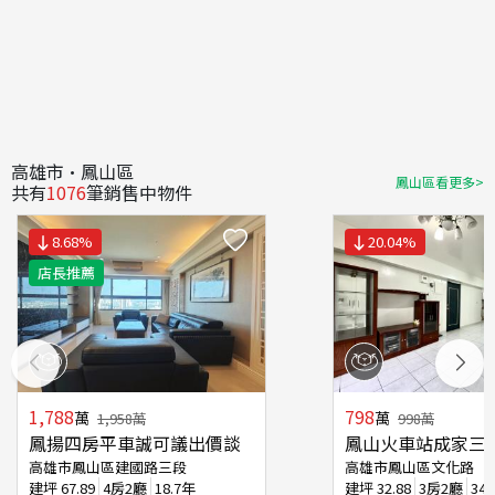
高雄市·鳳山區
鳳山區看更多>
共有
1076
筆銷售中物件
8.68
%
20.04
%
店長推薦
1,788
798
萬
萬
1,958
萬
998
萬
鳳揚四房平車誠可議出價談
鳳山火車站成家三
高雄市鳳山區建國路三段
高雄市鳳山區文化路
建坪
67.89
4房2廳
18.7年
建坪
32.88
3房2廳
34