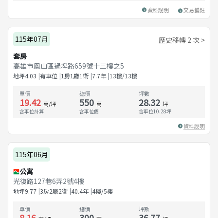
資料說明
交易備註
115年07月
歷史移轉 2 次 >
套房
高雄市鳳山區過埤路659號十三樓之5
地坪
4.03
有車位
1房1廳1衛
7.7
年
13樓/13樓
單價
總價
坪數
19.42
550
28.32
萬/坪
萬
坪
含車位計算
含車位價
含車位
10.28
坪
資料說明
115年06月
公寓
光復路127巷6弄2號4樓
地坪
9.77
3房2廳2衛
40.4
年
4樓/5樓
單價
總價
坪數
8.16
300
36.77