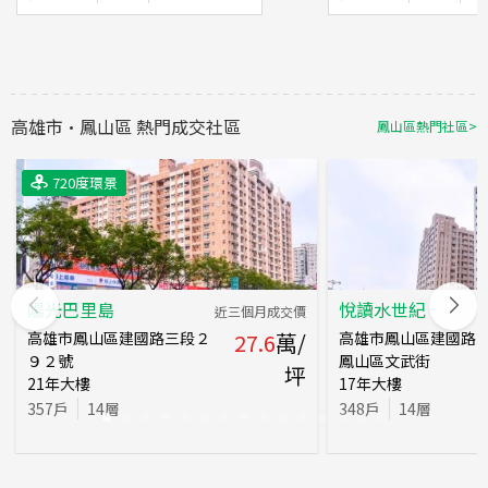
高雄市
·
鳳山區
熱門成交社區
鳳山區
熱門社區
>
720度環景
720度環景
720度環景
720度環景
陽光巴里島
悅讀水世紀
近三個月成交價
高雄市鳳山區建國路三段２
27.6
萬/
高雄市鳳山區建國路三
９２號
鳳山區文武街
坪
21
年
大樓
17
年
大樓
357
戶
14
層
348
戶
14
層