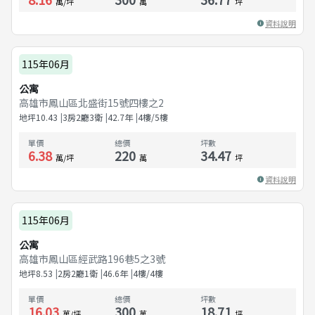
萬/坪
萬
坪
資料說明
115年06月
公寓
高雄市鳳山區北盛街15號四樓之2
地坪
10.43
3房2廳3衛
42.7
年
4樓/5樓
單價
總價
坪數
6.38
220
34.47
萬/坪
萬
坪
資料說明
115年06月
公寓
高雄市鳳山區經武路196巷5之3號
地坪
8.53
2房2廳1衛
46.6
年
4樓/4樓
單價
總價
坪數
16.03
300
18.71
萬/坪
萬
坪