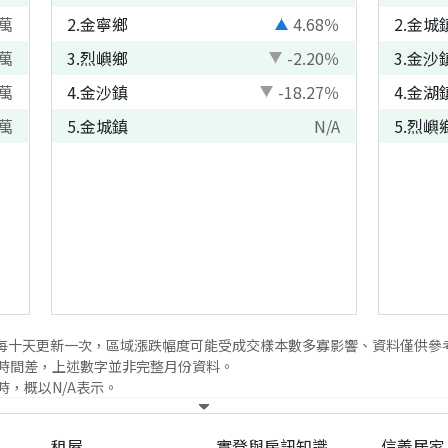
萬
2
.
金寧鄉
4.68
％
2
.
金城
萬
3
.
烈嶼鄉
-2.20
％
3
.
金沙
萬
4
.
金沙鎮
-18.27
％
4
.
金湖
萬
5
.
金城鎮
N/A
5
.
烈嶼
每十天更新一次，區域漲跌幅度可能受成交樣本數多寡影響、資料僅供參
時間差，上述數字並非完整月份資料。
，概以N/A表示。
租屋
實登與房訊知識
信義居家