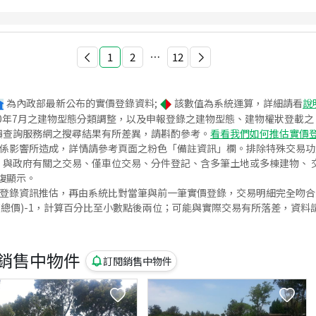
1
2
⋯
12
為內政部最新公布的實價登錄資料;
該數值為系統運算，詳細請看
說
020年7月之建物型態分類調整，以及申報登錄之建物型態、建物權狀登載
價查詢服務網之搜尋結果有所差異，請斟酌參考。
看看我們如何推估實價
關係影響所造成，詳情請參考頁面之粉色「備註資訊」欄。排除特殊交易
與政府有關之交易、僅車位交易、分件登記、含多筆土地或多棟建物、 交
復顯示。
價登錄資訊推估，再由系統比對當筆與前一筆實價登錄，交易明細完全吻
交總價)-1，計算百分比至小數點後兩位；可能與實際交易有所落差，資料
銷售中物件
訂閱銷售中物件