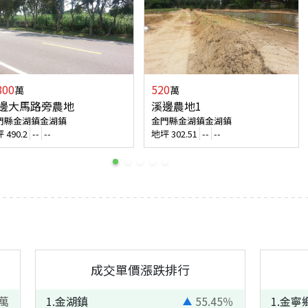
800
520
萬
萬
邊大馬路旁農地
溪邊農地1
門縣金湖鎮金湖鎮
金門縣金湖鎮金湖鎮
坪
490.2
--
--
地坪
302.51
--
--
成交單價漲跌排行
萬
1
.
金湖鎮
55.45
％
1
.
金寧