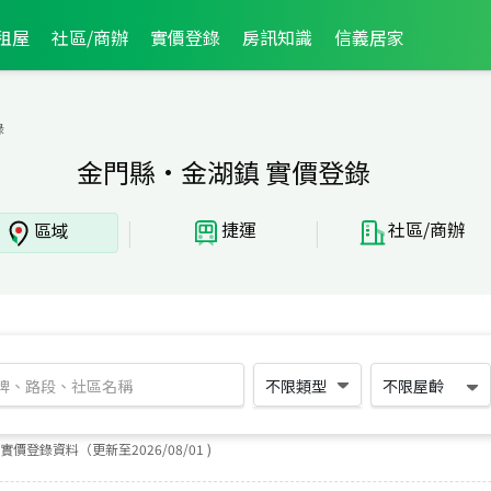
租屋
社區/商辦
實價登錄
房訊知識
信義居家
錄
金門縣·金湖鎮 實價登錄
|
|
捷運
社區/商辦
區域
不限類型
不限屋齡
實價登錄資料（更新至
2026
/
08
/
01
)