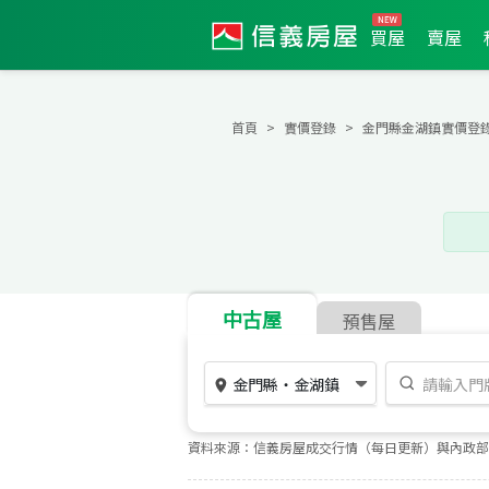
買屋
賣屋
首頁
實價登錄
金門縣金湖鎮實價登
中古屋
預售屋
金門縣
・
金湖鎮
資料來源：信義房屋成交行情（每日更新）與內政部