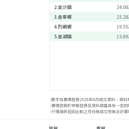
2
.
金沙鎮
24.08
3
.
金寧鄉
23.28
4
.
烈嶼鄉
19.55
5
.
金湖鎮
15.69
-數字為實價登錄
2026
年
6
月成交資料，資料
-實價登錄於申報登錄至資料揭露具有一定的
-行情漲跌若因比較之月份無成交而無法計算時
買屋
賣屋