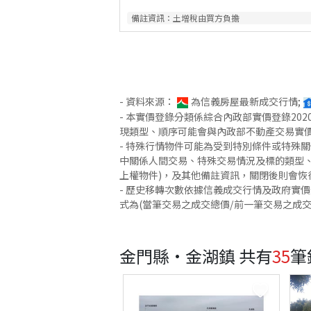
備註資訊：
土增稅由買方負擔
- 資料來源：
為信義房屋最新成交行情;
- 本實價登錄分類係綜合內政部實價登錄2
現類型、順序可能會與內政部不動產交易實
- 特殊行情物件可能為受到特別條件或特殊
中關係人間交易、特殊交易情況及標的類型、
上權物件)，及其他備註資訊，關閉後則會恢
- 歷史移轉次數依據信義成交行情及政府實
式為(當筆交易之成交總價/前一筆交易之成
金門縣·金湖鎮
共有
35
筆