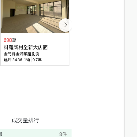
698
1,380
萬
萬
料羅新村全新大店面
湖前透天
金門縣金湖鎮羅劃測
金門縣金湖鎮前段
建坪
34.36
1衛
0.7年
建坪
43.55
4房3廳
10.6年
成交量排行
鄉
8
件