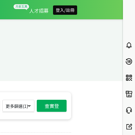
人才招募
登入/註冊
查實登
更多篩選(
1
)