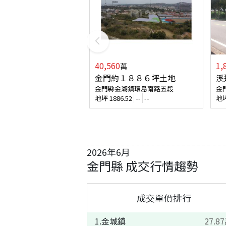
40,560
1,
萬
金門約１８８６坪土地
溪
金門縣金湖鎮環島南路五段
金
地坪
1886.52
--
--
地
2026
年
6
月
金門縣
成交行情趨勢
成交單價排行
1
.
金城鎮
27.87