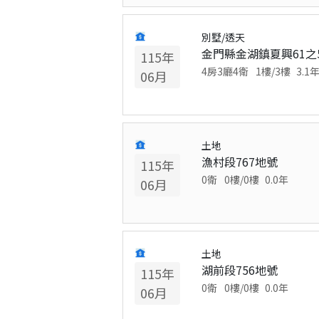
別墅/透天
金門縣金湖鎮夏興61之
115
年
4房3廳4衛
1
樓/
3
樓
3.1
06
月
土地
漁村段767地號
115
年
0衛
0
樓/
0
樓
0.0
年
06
月
土地
湖前段756地號
115
年
0衛
0
樓/
0
樓
0.0
年
06
月