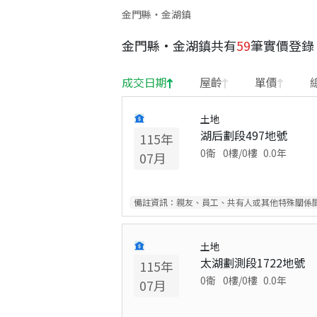
金門縣・金湖鎮
金門縣
·
金湖鎮
共有
59
筆實價登錄
成交日期
屋齡
單價
土地
湖后劃段497地號
115
年
0衛
0
樓/
0
樓
0.0
年
07
月
備註資訊：
親友、員工、共有人或其他特殊關係
土地
太湖劃測段1722地號
115
年
0衛
0
樓/
0
樓
0.0
年
07
月