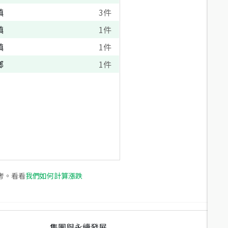
鎮
3
件
鎮
1
件
鎮
1
件
鄉
1
件
考。看看
我們如何計算漲跌
集團與永續發展