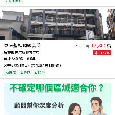
2D/3D看屋
12,800
東港整棟頂級套房
萬
15,000
萬
屏東縣東港鎮興東二街
14.67
%
建坪
540.96
6.0年
50房3廳51衛1室(含加蓋4房1廳4衛)
有裝潢
有景觀
有陽台