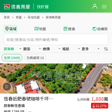
屏東縣全區買房：房屋物件出售、房價分析
找好屋
首頁
買屋
區域找屋
屏東縣買屋
區域
地圖
捷運
自備款
屏東縣
類型
總價
格局
更多
全部
(3669)
信義嚴選
(0)
1,888
恆春近肥春號咖啡千坪農地
萬
2,398
萬
屏東縣恆春鎮
21.27
%
地坪
1246.09
--