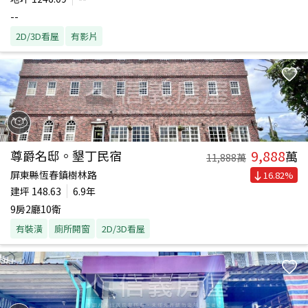
--
2D/3D看屋
有影片
9,888
尊爵名邸。墾丁民宿
萬
11,888
萬
屏東縣恆春鎮樹林路
16.82
%
建坪
148.63
6.9年
9房2廳10衛
有裝潢
廁所開窗
2D/3D看屋