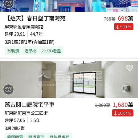
698
【透天】春日墾丁南灣苑
萬
768
萬
屏東縣恆春鎮南灣路
9.11
%
建坪
20.91
44.7年
3房1廳3衛1室(含加蓋1衛)
有裝潢
近學校
2D/3D看屋
1,680
萬吉閱山庭院宅平車
萬
1,880
萬
屏東縣屏東市公正四街
10.64
%
建坪
57.06
2.5年
3房2廳3衛
廁所開窗
警衛管理
具垃圾處理