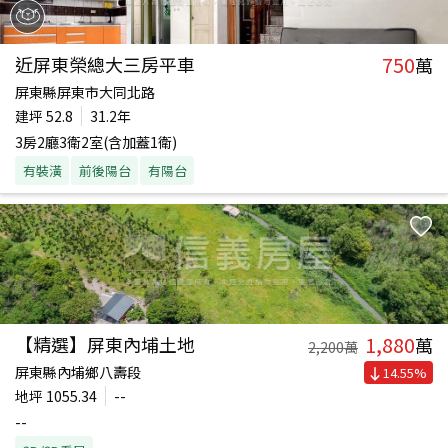
750
近屏東榮總大三房平車
萬
屏東縣屏東市大同北路
建坪
52.8
31.2年
3房2廳3衛2室(含加蓋1衛)
有裝潢
前後陽台
有陽台
1,880
【精選】屏東內埔土地
萬
2,200
萬
屏東縣內埔鄉八壽段
14.55
%
地坪
1055.34
--
--