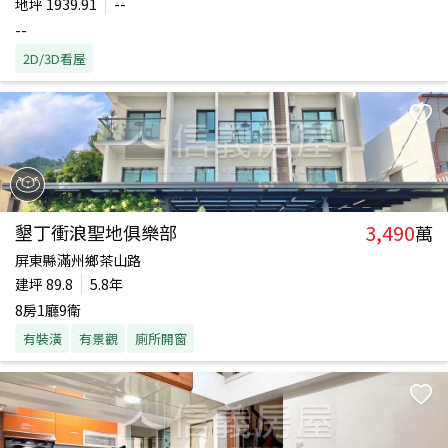
地坪
1939.91
--
--
2D/3D看屋
3,490
墾丁衝浪聖地俱樂部
萬
屏東縣滿州鄉茶山路
建坪
89.8
5.8年
8房1廳9衛
有裝潢
有景觀
廁所開窗