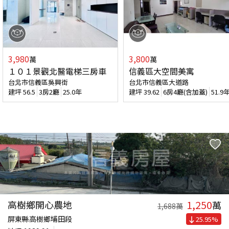
3,980
3,800
萬
萬
１０１景觀北醫電梯三房車
信義區大空間美寓
台北市信義區吳興街
台北市信義區大道路
建坪
56.5
3房2廳
25.0年
建坪
39.62
6房4廳(含加蓋)
51.9
1,250
高樹鄉開心農地
萬
1,688
萬
屏東縣高樹鄉埔田段
25.95
%