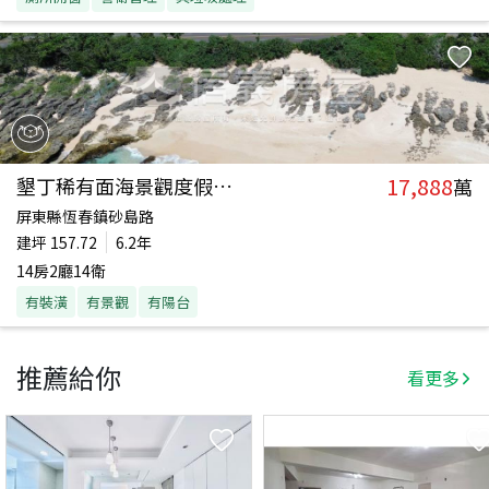
17,888
墾丁稀有面海景觀度假會館
萬
屏東縣恆春鎮砂島路
建坪
157.72
6.2年
14房2廳14衛
有裝潢
有景觀
有陽台
推薦給你
看更多