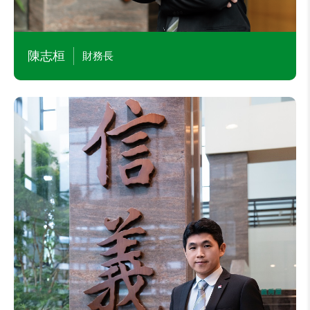
本公司發言人及公司治理主管
信義房屋
本公司之子公司信義開發股份有限公司等 董事或
陳志桓
財務長
監察人
樂屋國際資訊股份有限公司董事
黃振芳
投資長
主要學經歷
鼎翰科技股份有限公司財務長/發言人/公司治理主
管
光寶科技股份有限公司策略投資部副處長
麻省理工學院史隆管理學院企業管理碩士MBA