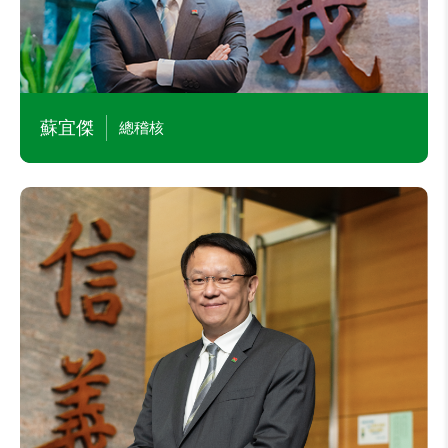
交通大學經營管理研究所碩士
中興大學法商學院會計學士
中華民國會計師考試及格
國際內部稽核師考試及格
蘇宜傑
總稽核
林俊安
公共事務部副總經理
主要學經歷
東森新聞雲資深副總編輯、處長
蘋果日報執行副總編輯
遠東科技大學機械工程系材料組
目前兼任本公司及其他公司職務