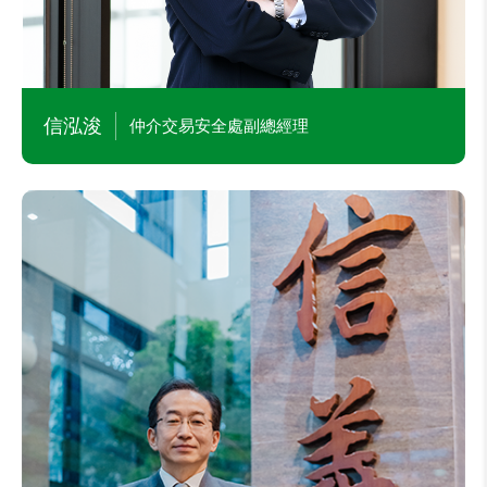
信泓浚
仲介交易安全處副總經理
蘇宜傑
總稽核
主要學經歷
馬來西亞觀光旅遊事業群建設事業副總經理
大陸仲介事業服務處副總經理
本公司財務部協理
松瀚科技股份有限公司稽核主管
勤業眾信聯合會計師 審計組副理