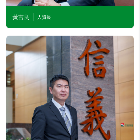
北觀休閒農場(股)公司董事長
黃吉良
人資長
王獻志
數位長兼任資安長
主要學經歷
德安資訊股份有限公司 CTO
易遊網總經理
交通大學資訊管理博士
目前兼任本公司及其他公司職務
樂居科技(股)公司董事