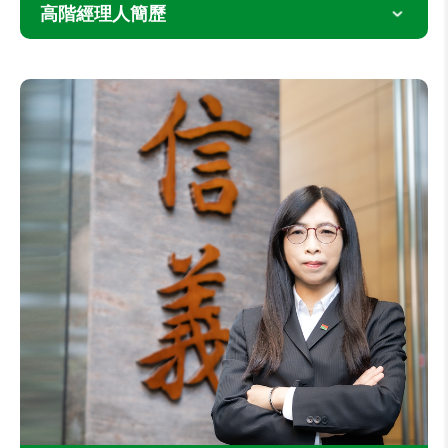
高階經理人簡歷
公司組織架構圖
陳麗心
總經理
高階經理人簡歷
主要學經歷
重要管理階層接班計畫
本公司總經理室副總經理
本公司仲介事業處副總經理
中興大學企業管理研究所在職專班
目前兼任本公司及其他公司職務
本公司法人董事之代表人
本公司之子公司信義全球資產管理股份有限公司
董事長