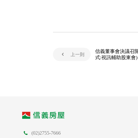
信義董事會決議召開
上一則
式:視訊輔助股東會
程」修正案)
(02)2755-7666