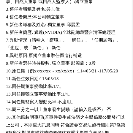
事、自然人董事 或自然人監察人）:獨立董事
3.舊任者職稱及姓名:吳志偉
4.舊任者簡歷:本公司獨立董事
信義房屋
5.新任者職稱及姓名: 獨立董事 邱麗孟
6.新任者簡歷: 輝達(NVIDIA)全球副總裁暨台灣區總經理
7.異動情形（請輸入「辭職」、「解任」、「任期屆滿」、
「逝世」或「新任」）:新任
8.異動原因:原獨立董事辭任而進行補選
9.新任者選任時持股數: 獨立董事 邱麗孟：0股
10.原任期（例xx/xx/xx ~ xx/xx/xx）:114/05/21~117/05/20
11.新任生效日期:115/05/18
12.同任期董事變動比率:1/7。
13.同任期獨立董事變動比率:1/4。
14.同任期監察人變動比率:不適用。
15.屬三分之一以上董事發生變動（請輸入是或否）:否
16.其他應敘明事項(若事件發生或決議之主體係屬公開發行以
上公司，本則重大訊息同時 符合證券交易法施行細則第7條第
6款所定對股東權益或證券價格有重大影響之事項):無