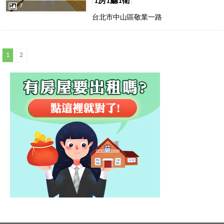
1房1廳1衛
7
台北市中山區敬業一路
1
2