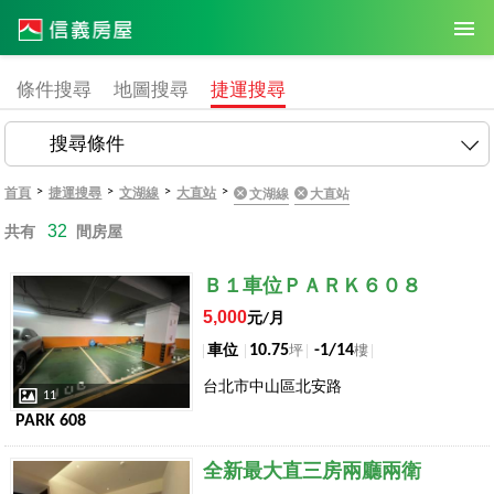
條件搜尋
地圖搜尋
捷運搜尋
搜尋條件
>
>
>
>
首頁
捷運搜尋
文湖線
大直站
文湖線
大直站
32
共有
間房屋
店長推薦
Ｂ１車位ＰＡＲＫ６０８
5,000
元/月
10.75
-1/14
車位
坪
樓
台北市中山區北安路
11
PARK 608
店長推薦
全新最大直三房兩廳兩衛