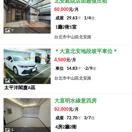
店長推薦
北安庭院店面超值出租
60,000
元/月
29.63
1/4
成屋
坪
樓
1廳2衛1室
9
台北市中山區北安路
店長推薦
＊大直北安地段坡平車位＊
4,500
元/月
14.83
-2/9
車位
坪
樓
台北市中山區北安路
4
太平洋閣廈A區
店長推薦
大直明水綠意四房
92,000
元/月
72.70
3/7
成屋
坪
樓
4房2廳2衛
8