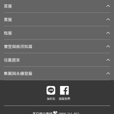
買屋
賣屋
租屋
實登與房訊知識
信義居家
集團與永續發展
加好友
追蹤我們
客戶權益專線
:
0800-211-922