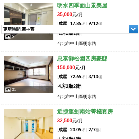
店長推薦
明水四季面山景美屋
35,000
元/月
17.85
9/12
成屋
坪
樓
更新時間:新→舊
1房2廳1衛
5
台北市中山區明水路
店長推薦
忠泰御松園四房豪邸
150,000
元/月
72.65
3/13
成屋
坪
樓
4房2廳2衛
21
台北市中山區明水路
店長推薦
近捷運劍南站菁棧套房
32,500
元/月
23.05
2/7
成屋
坪
樓