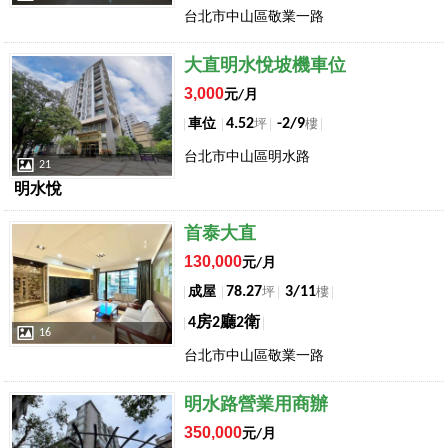
台北市中山區敬業一路
店長推薦
大直明水悅坡機車位
3,000
元/月
4.52
-2/9
車位
坪
樓
台北市中山區明水路
21
明水悅
店長推薦
首泰大直
130,000
元/月
78.27
3/11
成屋
坪
樓
4房2廳2衛
16
台北市中山區敬業一路
店長推薦
明水路營業用商辦
350,000
元/月