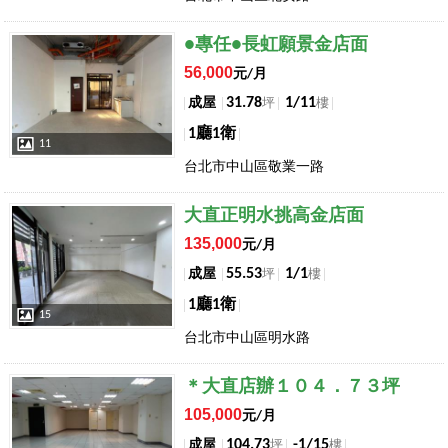
店長推薦
●專任●長虹願景金店面
56,000
元/月
31.78
1/11
成屋
坪
樓
1廳1衛
11
台北市中山區敬業一路
店長推薦
大直正明水挑高金店面
135,000
元/月
55.53
1/1
成屋
坪
樓
1廳1衛
15
台北市中山區明水路
店長推薦
＊大直店辦１０４．７３坪
105,000
元/月
104.73
-1/15
成屋
坪
樓