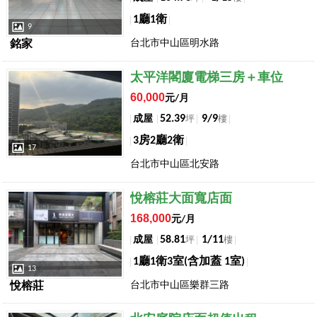
1廳1衛
9
台北市中山區明水路
銘家
店長推薦
太平洋閣廈電梯三房＋車位
60,000
元/月
52.39
9/9
成屋
坪
樓
3房2廳2衛
17
台北市中山區北安路
店長推薦
悅榕莊大面寬店面
168,000
元/月
58.81
1/11
成屋
坪
樓
1廳1衛3室(含加蓋 1室)
13
台北市中山區樂群三路
悅榕莊