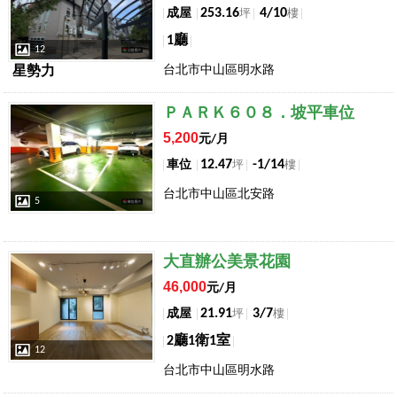
253.16
4/10
成屋
坪
樓
1廳
12
台北市中山區明水路
星勢力
店長推薦
ＰＡＲＫ６０８．坡平車位
5,200
元/月
12.47
-1/14
車位
坪
樓
台北市中山區北安路
5
店長推薦
大直辦公美景花園
46,000
元/月
21.91
3/7
成屋
坪
樓
2廳1衛1室
12
台北市中山區明水路