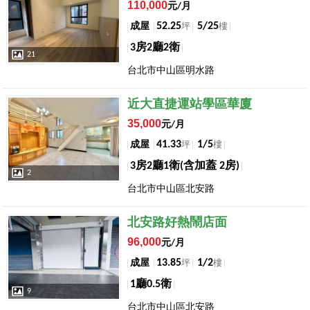
110,000
元/月
52.25
5/25
成屋
坪
樓
3房2廳2衛
21
台北市中山區明水路
店長推薦
近大直捷運站學區華廈
35,000
元/月
41.33
1/5
成屋
坪
樓
3房2廳1衛(含加蓋 2房)
2
台北市中山區北安路
店長推薦
北安路好熱鬧店面
96,000
元/月
13.85
1/2
成屋
坪
樓
1廳0.5衛
9
台北市中山區北安路