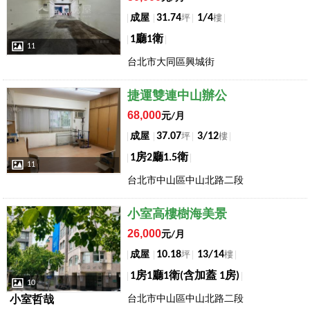
31.74
1/4
成屋
坪
樓
1廳1衛
11
台北市大同區興城街
店長推薦
捷運雙連中山辦公
68,000
元/月
37.07
3/12
成屋
坪
樓
1房2廳1.5衛
11
台北市中山區中山北路二段
店長推薦
小室高樓樹海美景
26,000
元/月
10.18
13/14
成屋
坪
樓
1房1廳1衛(含加蓋 1房)
10
台北市中山區中山北路二段
小室哲哉