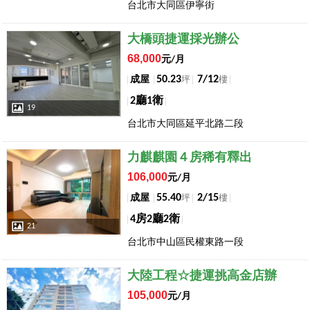
台北市大同區伊寧街
店長推薦
大橋頭捷運採光辦公
68,000
元/月
50.23
7/12
成屋
坪
樓
2廳1衛
19
台北市大同區延平北路二段
店長推薦
力麒麒園４房稀有釋出
106,000
元/月
55.40
2/15
成屋
坪
樓
4房2廳2衛
21
台北市中山區民權東路一段
店長推薦
大陸工程☆捷運挑高金店辦
105,000
元/月