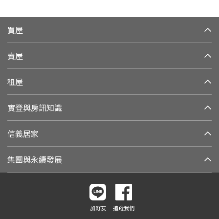
買屋
賣屋
租屋
實登與房訊知識
信義居家
集團與永續發展
加好友
追蹤我們