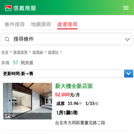
條件搜尋
地圖搜尋
捷運搜尋
搜尋條件
>
>
>
>
首頁
捷運搜尋
捷運線
捷運站
57
共有
間房屋
更新時間:新→舊
店長推薦
新大樓全新店面
52,000
元/月
15.96
1/15
成屋
坪
樓
1房1廳1衛
10
台北市大同區重慶北路二段