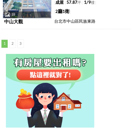
57.87
1/9
成屋
坪
樓
2廳1衛
18
台北市中山區民族東路
中山大觀
1
2
3