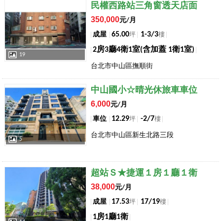
店長推薦
民權西路站三角窗透天店面
350,000
元/月
65.00
1-3/3
成屋
坪
樓
2房3廳4衛1室(含加蓋 1衛1室)
19
台北市中山區撫順街
店長推薦
中山國小☆晴光休旅車車位
6,000
元/月
12.29
-2/7
車位
坪
樓
台北市中山區新生北路三段
5
店長推薦
超站Ｓ★捷運１房１廳１衛
38,000
元/月
17.53
17/19
成屋
坪
樓
1房1廳1衛