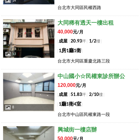
14
台北市大同區民權西路
店長推薦
大同稀有透天一樓出租
40,000
元/月
20.93
1/2
成屋
坪
樓
1房1廳1衛
13
台北市大同區重慶北路三段
店長推薦
中山國小☆民權東診所辦公
120,000
元/月
51.83
2/10
成屋
坪
樓
1廳1衛4室
8
台北市中山區民權東路一段
店長推薦
興城街一樓店辦
50,000
元/月