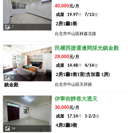
40,000
元/月
19.97
7/13
成屋
坪
樓
2房1廳1衛
7
台北市中山區林森北路
店長推薦
民權西捷運邊間採光鎮金殿
28,000
元/月
14.48
4/14
成屋
坪
樓
2房1廳1衛1室(含加蓋 1房)
7
台北市中山區天祥路
鎮金殿
店長推薦
伊寧街靜巷大透天
36,000
元/月
17.14
1-2/2
成屋
坪
樓
4房2廳3衛
14