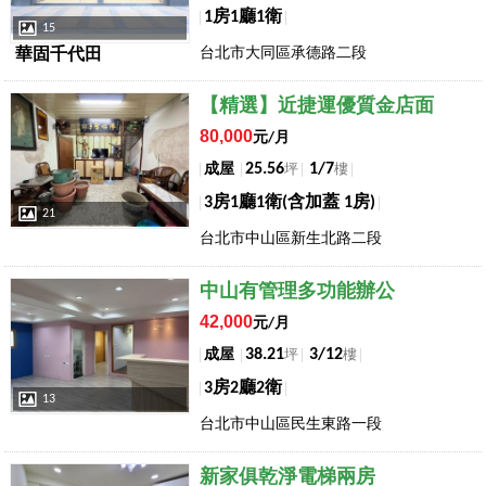
1房1廳1衛
15
台北市大同區承德路二段
華固千代田
店長推薦
【精選】近捷運優質金店面
80,000
元/月
25.56
1/7
成屋
坪
樓
3房1廳1衛(含加蓋 1房)
21
台北市中山區新生北路二段
店長推薦
中山有管理多功能辦公
42,000
元/月
38.21
3/12
成屋
坪
樓
3房2廳2衛
13
台北市中山區民生東路一段
店長推薦
新家俱乾淨電梯兩房