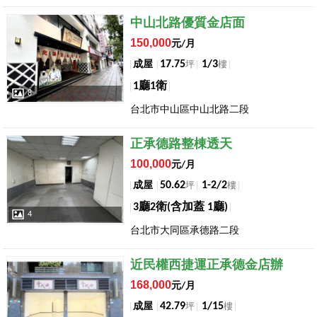
店長推薦
中山北路優質金店面
150,000
元/月
17.75
1/3
成屋
坪
樓
1廳1衛
8
台北市中山區中山北路二段
店長推薦
正承德路整棟透天
100,000
元/月
50.62
1-2/2
成屋
坪
樓
3廳2衛(含加蓋 1廳)
4
台北市大同區承德路二段
店長推薦
近民權西捷運正承德金店辦
168,000
元/月
42.79
1/15
成屋
坪
樓