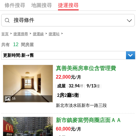
條件搜尋
地圖搜尋
捷運搜尋
搜尋條件
>
>
>
>
首頁
捷運搜尋
捷運線
捷運站
12
共有
間房屋
更新時間:新→舊
店長推薦
真善美兩房車位含管理費
22,000
元/月
32.94
9/13
成屋
坪
樓
2房2廳1衛
16
新北市淡水區新市一路三段
店長推薦
新市鎮麥當勞商圈店面ＡＡ
60,000
元/月