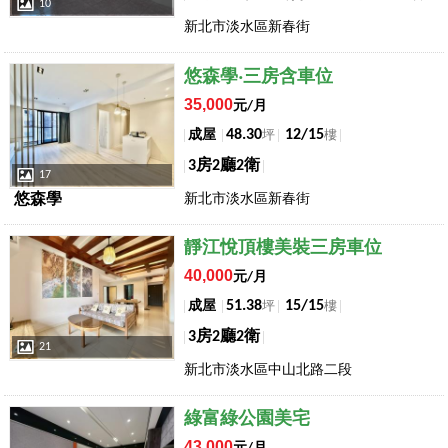
10
新北市淡水區新春街
店長推薦
悠森學‧三房含車位
35,000
元/月
48.30
12/15
成屋
坪
樓
3房2廳2衛
17
悠森學
新北市淡水區新春街
店長推薦
靜江悅頂樓美裝三房車位
40,000
元/月
51.38
15/15
成屋
坪
樓
3房2廳2衛
21
新北市淡水區中山北路二段
店長推薦
綠富綠公園美宅
43,000