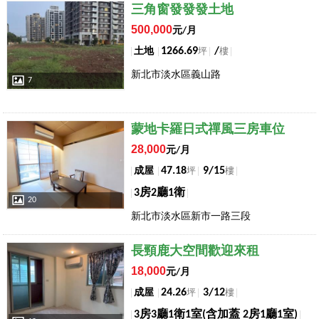
店長推薦
三角窗發發發土地
500,000
元/月
1266.69
/
土地
坪
樓
新北市淡水區義山路
7
店長推薦
蒙地卡羅日式禪風三房車位
28,000
元/月
47.18
9/15
成屋
坪
樓
3房2廳1衛
20
新北市淡水區新市一路三段
店長推薦
長頸鹿大空間歡迎來租
18,000
元/月
24.26
3/12
成屋
坪
樓
3房3廳1衛1室(含加蓋 2房1廳1室)