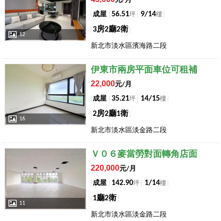
元/月
56.51
9/14
成屋
坪
樓
3房2廳2衛
12
新北市淡水區濱海路二段
店長推薦
伊東市兩房平面車位可租補
22,000
元/月
35.21
14/15
成屋
坪
樓
2房2廳1衛
16
新北市淡水區淡金路二段
店長推薦
Ｖ０６麥當勞對面轉角店面
220,000
元/月
142.90
1/14
成屋
坪
樓
1廳2衛
11
新北市淡水區淡金路二段