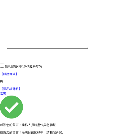
信義房屋,仲介,房仲,房屋,買屋,購屋,買房子,售屋,租屋,
信義房仲網，提供買屋、賣屋、租屋、設
租房子,店面,房屋交易,房屋網,設計裝潢,房地產,出租,求
計裝潢、房地產成交行情資訊
租,房屋出租
我已閱讀並同意信義房屋的
【服務條款】
與
【隱私權聲明】
送出
感謝您的留言！業務人員將盡快與您聯繫。
感謝您的留言！系統目前忙碌中，請稍候再試。