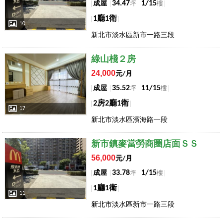
34.47
1/15
成屋
坪
樓
1廳1衛
10
新北市淡水區新市一路三段
店長推薦
綠山棧２房
24,000
元/月
35.52
11/15
成屋
坪
樓
2房2廳1衛
17
新北市淡水區濱海路一段
店長推薦
新市鎮麥當勞商圈店面ＳＳ
56,000
元/月
33.78
1/15
成屋
坪
樓
1廳1衛
11
新北市淡水區新市一路三段