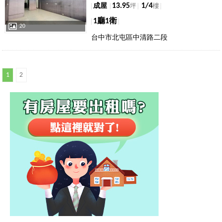
13.95
1/4
成屋
坪
樓
1廳1衛
20
台中市北屯區中清路二段
1
2