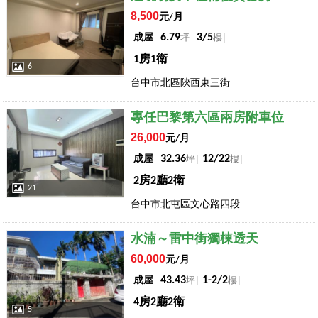
8,500
元/月
6.79
3/5
成屋
坪
樓
1房1衛
6
台中市北區陝西東三街
店長推薦
專任巴黎第六區兩房附車位
26,000
元/月
32.36
12/22
成屋
坪
樓
2房2廳2衛
21
台中市北屯區文心路四段
店長推薦
水湳～雷中街獨棟透天
60,000
元/月
43.43
1-2/2
成屋
坪
樓
4房2廳2衛
5