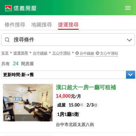
條件搜尋
地圖搜尋
捷運搜尋
搜尋條件
>
>
>
>
首頁
捷運搜尋
台中綠線
文心中清站
台中綠線
文心中清站
24
共有
間房屋
更新時間:新→舊
店長推薦
漢口超大一房一廳可租補
14,000
元/月
15.00
2/3
成屋
坪
樓
1房1廳1衛
5
台中市北區太原八街