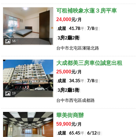
店長推薦
可租補映象水蓮３房平車
24,000
元/月
41.78
7/8
成屋
坪
樓
3房2廳2衛
16
台中市北屯區瀋陽北路
店長推薦
大成都美三房車位誠意出租
25,000
元/月
34.35
7/8
成屋
坪
樓
3房2廳1衛
19
台中市西屯區成都路
店長推薦
華美街商辦
59,900
元/月
65.45
6/12
成屋
坪
樓