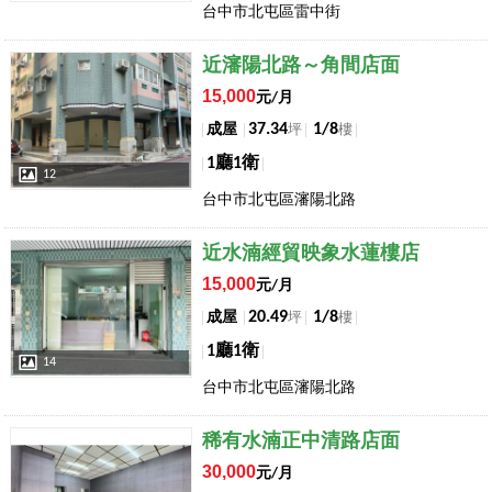
台中市北屯區雷中街
店長推薦
近瀋陽北路～角間店面
15,000
元/月
37.34
1/8
成屋
坪
樓
1廳1衛
12
台中市北屯區瀋陽北路
店長推薦
近水湳經貿映象水蓮樓店
15,000
元/月
20.49
1/8
成屋
坪
樓
1廳1衛
14
台中市北屯區瀋陽北路
店長推薦
稀有水湳正中清路店面
30,000
元/月