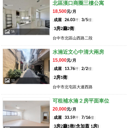
店長推薦
北區漢口商圈三樓公寓
18,500
元/月
26.03
3/5
成屋
坪
樓
3房2廳2衛
16
台中市北區山西路二段
店長推薦
水湳近文心中清大兩房
15,000
元/月
13.76
2/2
成屋
坪
樓
2房1衛
12
台中市北屯區大連西路
店長推薦
可租補水湳２房平面車位
20,000
元/月
33.59
7/16
成屋
坪
樓
3房2廳1衛(含加蓋 1房)