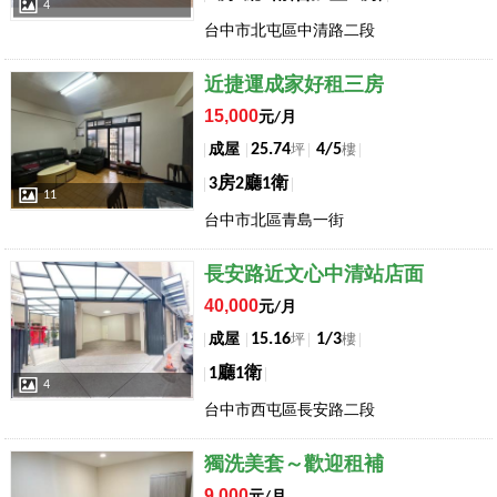
4
台中市北屯區中清路二段
店長推薦
近捷運成家好租三房
15,000
元/月
25.74
4/5
成屋
坪
樓
3房2廳1衛
11
台中市北區青島一街
店長推薦
長安路近文心中清站店面
40,000
元/月
15.16
1/3
成屋
坪
樓
1廳1衛
4
台中市西屯區長安路二段
店長推薦
獨洗美套～歡迎租補
9,000