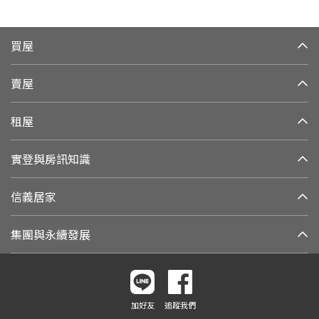
買屋
賣屋
租屋
實登與房訊知識
信義居家
集團與永續發展
加好友
追蹤我們