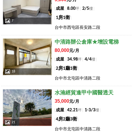
元/月
8.00
2/5
成屋
坪
樓
1房1衛
7
台中市西屯區長安路二段
店長推薦
中清路辦公倉庫★增設電梯
80,000
元/月
34.98
4/4
成屋
坪
樓
2房1廳1衛
18
台中市北屯區中清路二段
店長推薦
水湳經貿逢甲中國醫透天
35,000
元/月
42.21
1-3/3
成屋
坪
樓
4房2廳3衛
21
台中市北屯區中清路二段