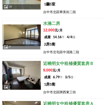
1廳5室
20
台中市北區華美街二段
店長推薦
水湳二房
12,000
元/月
14.16
4/4
成屋
坪
樓
2房1衛
9
台中市北屯區中清路二段
店長推薦
近曉明女中租補優質套房Ｂ
9,000
元/月
6.79
3/5
成屋
坪
樓
1房1衛
7
台中市北區陝西東三街
店長推薦
近曉明女中租補優質套房Ａ