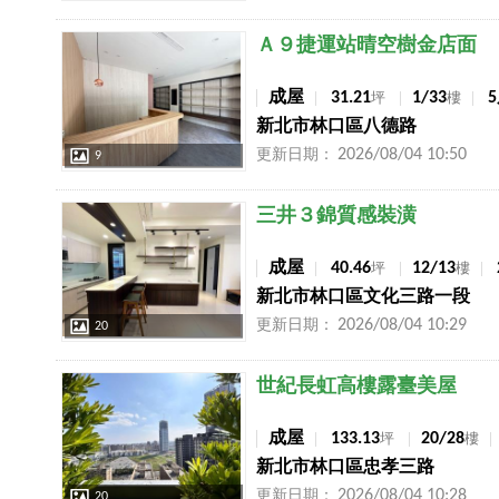
店長推薦
Ａ９捷運站晴空樹金店面
成屋
31.21
1/33
坪
樓
新北市林口區八德路
2026/08/04 10:50
更新日期：
9
店長推薦
三井３錦質感裝潢
成屋
40.46
12/13
坪
樓
新北市林口區文化三路一段
2026/08/04 10:29
更新日期：
20
店長推薦
世紀長虹高樓露臺美屋
成屋
133.13
20/28
坪
樓
新北市林口區忠孝三路
2026/08/04 10:28
更新日期：
20