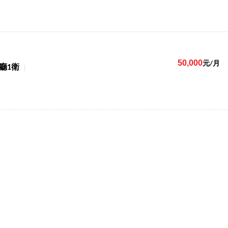
50,000
元/月
1廳1衛