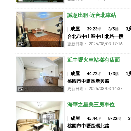
店長推薦
誠意出租‧近台北車站
成屋
39.23
3/5
3
坪
樓
台北市中山區中山北路一段
2026/08/03 17:16
更新日期：
14
店長推薦
近中壢火車站稀有店面
成屋
44.72
1/3
1
坪
樓
桃園市中壢區新興路
2026/08/03 14:37
更新日期：
10
店長推薦
海華之星美三房車位
成屋
45.44
8/22
坪
樓
桃園市中壢區環北路