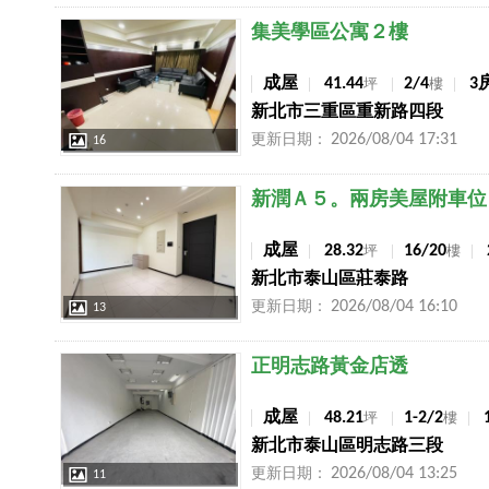
店長推薦
集美學區公寓２樓
成屋
41.44
2/4
3
坪
樓
新北市三重區重新路四段
2026/08/04 17:31
更新日期：
16
店長推薦
新潤Ａ５。兩房美屋附車位
成屋
28.32
16/20
坪
樓
新北市泰山區莊泰路
2026/08/04 16:10
更新日期：
13
店長推薦
正明志路黃金店透
成屋
48.21
1-2/2
坪
樓
新北市泰山區明志路三段
2026/08/04 13:25
更新日期：
11