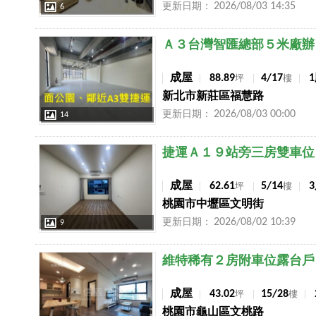
2026/08/03 14:35
更新日期：
6
店長推薦
Ａ３台灣智匯總部５米廠辦
成屋
88.89
4/17
坪
樓
新北市新莊區福慧路
2026/08/03 00:00
更新日期：
14
店長推薦
捷運Ａ１９站旁三房雙車位
成屋
62.61
5/14
坪
樓
桃園市中壢區文明街
2026/08/02 10:39
更新日期：
9
店長推薦
維特稀有２房附車位露台戶
成屋
43.02
15/28
坪
樓
桃園市龜山區文桃路