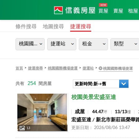
買屋
賣屋
租屋
條件搜尋
地圖搜尋
捷運搜尋
桃園國際機場捷運
捷運站
租金
類型
>
>
>
>
首頁
捷運搜尋
桃園國際機場捷運
捷運站
桃園國際機場捷運
254
共有
間房屋
更新時間:新→舊
店長推薦
校園美景宏盛至達
成屋
44.47
13/13
坪
樓
宏盛至達 / 新北市新莊區榮華
2026/08/06 13:47
更新日期：
13