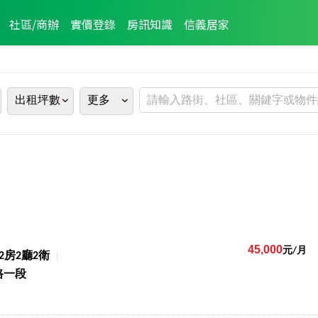
社區/商辦
實價登錄
房訊知識
信義居家
出租坪數
更多
45,000
元/月
2房2廳2衛
路一段