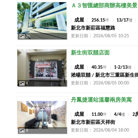
店長推薦
Ａ３智匯總部商辦高樓美景
成屋
256.15
13/17
坪
樓
新北市新莊區福慧路
2026/08/05 10:25
更新日期：
21
店長推薦
新生街双囍店面
成屋
40.35
1-2/13
坪
樓
淞暘双囍 / 新北市三重區新生
2026/08/05 00:00
更新日期：
6
店長推薦
丹鳳捷運站溫馨兩房美寓
成屋
11.00
4/4
2
坪
樓
新北市新莊區天祥街
2026/08/04 18:00
更新日期：
8