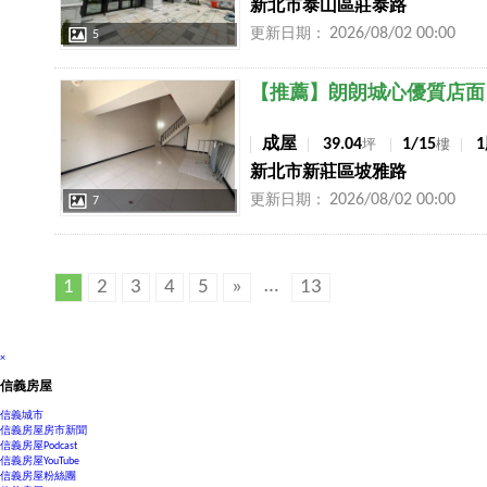
新北市泰山區莊泰路
2026/08/02 00:00
更新日期：
5
店長推薦
【推薦】朗朗城心優質店面
成屋
39.04
1/15
坪
樓
新北市新莊區坡雅路
2026/08/02 00:00
更新日期：
7
…
1
2
3
4
5
»
13
×
信義房屋
信義城市
信義房屋房市新聞
信義房屋Podcast
信義房屋YouTube
信義房屋粉絲團