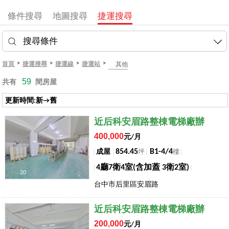
條件搜尋
地圖搜尋
捷運搜尋
搜尋條件
>
>
>
>
首頁
捷運搜尋
捷運線
捷運站
其他
59
共有
間房屋
更新時間:新→舊
店長推薦
近后科安眉路整棟電梯廠辦
400,000
元/月
854.45
B1-4/4
成屋
坪
樓
4廳7衛4室(含加蓋 3衛2室)
20
台中市后里區安眉路
店長推薦
近后科安眉路整棟電梯廠辦
200,000
元/月