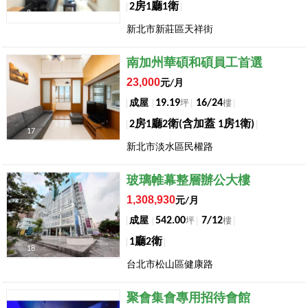
2房1廳1衛
8
新北市新莊區天祥街
店長推薦
南加州華碩和碩員工首選
23,000
元/月
19.19
16/24
成屋
坪
樓
2房1廳2衛(含加蓋 1房1衛)
17
新北市淡水區民權路
店長推薦
玻璃帷幕整層辦公大樓
1,308,930
元/月
542.00
7/12
成屋
坪
樓
1廳2衛
18
台北市松山區健康路
店長推薦
聚會集會專用招待會館