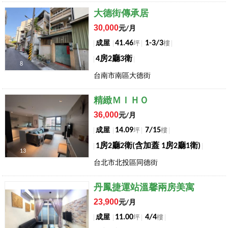
店長推薦
大德街傳承居
30,000
元/月
41.46
1-3/3
成屋
坪
樓
4房2廳3衛
8
台南市南區大德街
店長推薦
精緻ＭＩＨＯ
36,000
元/月
14.09
7/15
成屋
坪
樓
1房2廳2衛(含加蓋 1房2廳1衛)
13
台北市北投區同德街
店長推薦
丹鳳捷運站溫馨兩房美寓
23,900
元/月
11.00
4/4
成屋
坪
樓