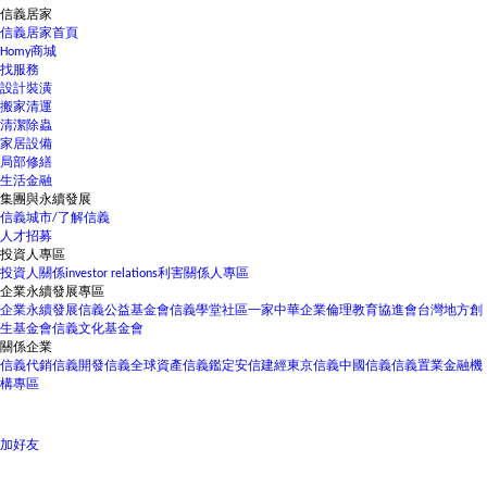
信義居家
信義居家首頁
Homy商城
找服務
設計裝潢
搬家清運
清潔除蟲
家居設備
局部修繕
生活金融
集團與永續發展
信義城市/了解信義
人才招募
投資人專區
投資人關係
investor relations
利害關係人專區
企業永續發展專區
企業永續發展
信義公益基金會
信義學堂
社區一家
中華企業倫理教育協進會
台灣地方創
生基金會
信義文化基金會
關係企業
信義代銷
信義開發
信義全球資產
信義鑑定
安信建經
東京信義
中國信義
信義置業
金融機
構專區
加好友