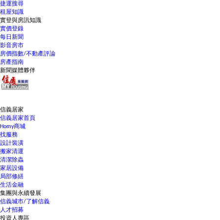
捷運搜尋
租屋知識
實登與房訊知識
實價登錄
每日新聞
影音房市
房價指數/不動產評論
房產指南
新聞媒體夥伴
信義居家
信義居家首頁
Homy商城
找服務
設計裝潢
搬家清運
清潔除蟲
家居設備
局部修繕
生活金融
集團與永續發展
信義城市/了解信義
人才招募
投資人專區