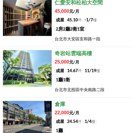
店長推薦
仁愛安和松柏大空間
45,000
元/月
45.10
-1/7
成屋
坪
樓
2房2廳2衛1室
21
台北市大安區安和路一段
店長推薦
奇岩站雲端高樓
25,000
元/月
14.67
11/19
成屋
坪
樓
1廳1衛
21
台北市北投區中央南路二段
店長推薦
倉庫
22,000
元/月
24.54
1/4
成屋
坪
樓
1廳