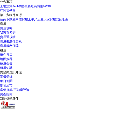
公告事項
土地法第34-1專區
專屬短碼簡訊69940
訂閱電子報
第三方物件來源
住商不動產
中信房屋
太平洋房屋
大家房屋
安家地產
賣屋
賣屋攻略
我家有多夯
賣屋透視鏡
賣屋要繳什麼稅
賣屋服務保障
租屋
條件搜尋
地圖搜尋
捷運搜尋
租屋知識
實登與房訊知識
實價登錄
每日新聞
影音房市
房價指數/不動產評論
房產指南
新聞媒體夥伴