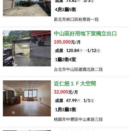
75.62
3/3
成屋
坪
樓
4房2廳5衛
7
新北市林口區粉寮路一段
店長推薦
中山區好用地下室獨立出口
105,000
元/月
120.84
-1/12
成屋
坪
樓
1廳2衛4室
12
台北市中山區建國北路二段
店長推薦
近仁慈１Ｆ大空間
32,000
元/月
47.99
1/1
成屋
坪
樓
1房2廳1衛
16
桃園市中壢區中山東路三段