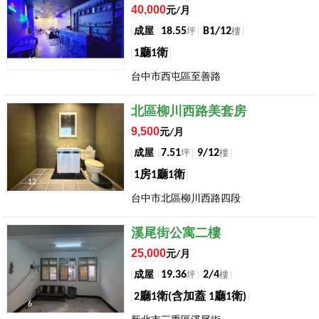
40,000
元/月
18.55
B1/12
成屋
坪
樓
1廳1衛
10
台中市西屯區至善路
店長推薦
北區柳川西路美套房
9,500
元/月
7.51
9/12
成屋
坪
樓
1房1廳1衛
12
台中市北區柳川西路四段
店長推薦
溪尾街公寓二樓
25,000
元/月
19.36
2/4
成屋
坪
樓
2廳1衛(含加蓋 1廳1衛)
6