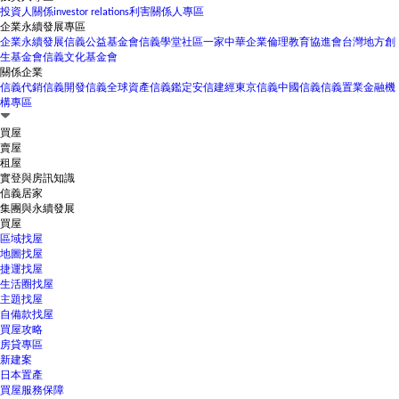
投資人關係
investor relations
利害關係人專區
企業永續發展專區
企業永續發展
信義公益基金會
信義學堂
社區一家
中華企業倫理教育協進會
台灣地方創
生基金會
信義文化基金會
關係企業
信義代銷
信義開發
信義全球資產
信義鑑定
安信建經
東京信義
中國信義
信義置業
金融機
構專區
買屋
賣屋
租屋
實登與房訊知識
信義居家
集團與永續發展
買屋
區域找屋
地圖找屋
捷運找屋
生活圈找屋
主題找屋
自備款找屋
買屋攻略
房貸專區
新建案
日本置產
買屋服務保障