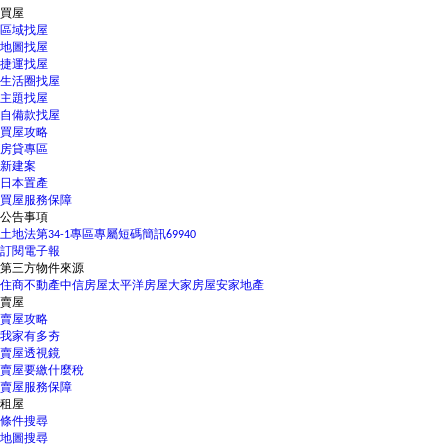
買屋
區域找屋
地圖找屋
捷運找屋
生活圈找屋
主題找屋
自備款找屋
買屋攻略
房貸專區
新建案
日本置產
買屋服務保障
公告事項
土地法第34-1專區
專屬短碼簡訊69940
訂閱電子報
第三方物件來源
住商不動產
中信房屋
太平洋房屋
大家房屋
安家地產
賣屋
賣屋攻略
我家有多夯
賣屋透視鏡
賣屋要繳什麼稅
賣屋服務保障
租屋
條件搜尋
地圖搜尋