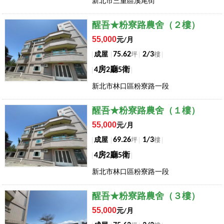
新北市三重區溪尾街
店長推薦
醒吾★粉寮路農舍（２樓）
55,000
元/月
75.62
2/3
成屋
坪
樓
4房2廳5衛
7
新北市林口區粉寮路一段
店長推薦
醒吾★粉寮路農舍（１樓）
55,000
元/月
69.26
1/3
成屋
坪
樓
4房2廳5衛
7
新北市林口區粉寮路一段
店長推薦
醒吾★粉寮路農舍（３樓）
55,000
元/月