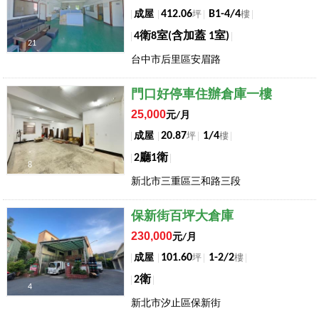
412.06
B1-4/4
成屋
坪
樓
4衛8室(含加蓋 1室)
21
台中市后里區安眉路
店長推薦
門口好停車住辦倉庫一樓
25,000
元/月
20.87
1/4
成屋
坪
樓
2廳1衛
8
新北市三重區三和路三段
店長推薦
保新街百坪大倉庫
230,000
元/月
101.60
1-2/2
成屋
坪
樓
2衛
4
新北市汐止區保新街