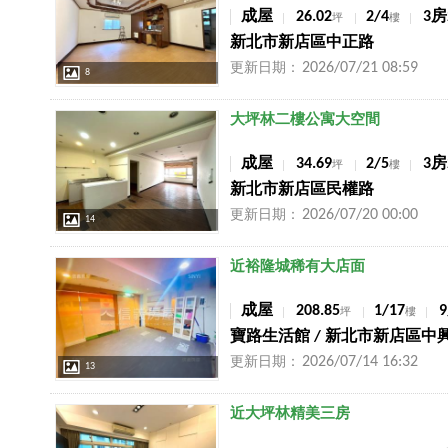
成屋
26.02
2/4
3房
坪
樓
新北市新店區中正路
2026/07/21 08:59
更新日期：
8
店長推薦
大坪林二樓公寓大空間
成屋
34.69
2/5
3房
坪
樓
新北市新店區民權路
2026/07/20 00:00
更新日期：
14
店長推薦
近裕隆城稀有大店面
成屋
208.85
1/17
坪
樓
寶路生活館 / 新北市新店區中
2026/07/14 16:32
更新日期：
13
店長推薦
近大坪林精美三房