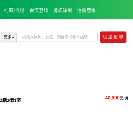
社區/商辦
實價登錄
房訊知識
信義居家
更多
40,000
元/月
2廳2衛1室