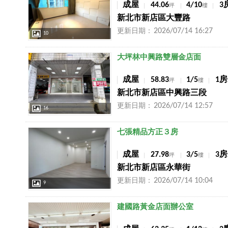
成屋
44.06
4/10
3
坪
樓
新北市新店區大豐路
2026/07/14 16:27
更新日期：
10
店長推薦
大坪林中興路雙層金店面
成屋
58.83
1/5
1房
坪
樓
新北市新店區中興路三段
2026/07/14 12:57
更新日期：
16
店長推薦
七張精品方正３房
成屋
27.98
3/5
3房
坪
樓
新北市新店區永華街
2026/07/14 10:04
更新日期：
9
店長推薦
建國路黃金店面辦公室