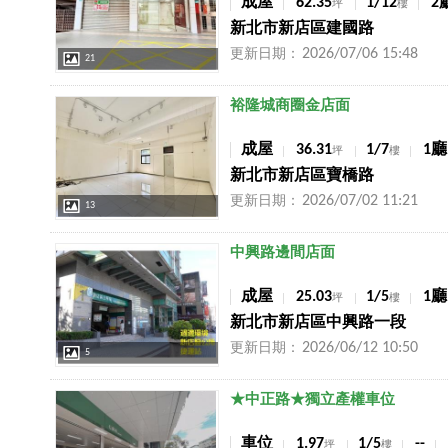
成屋
62.35
1/12
2
坪
樓
新北市新店區建國路
2026/07/06 15:48
更新日期：
21
店長推薦
裕隆城商圈金店面
成屋
36.31
1/7
1廳
坪
樓
新北市新店區寶橋路
2026/07/02 11:21
更新日期：
13
店長推薦
中興路邊間店面
成屋
25.03
1/5
1廳
坪
樓
新北市新店區中興路一段
2026/06/12 10:50
更新日期：
5
店長推薦
★中正路★獨立產權車位
車位
1.97
1/5
--
坪
樓