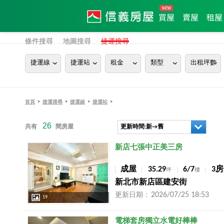
買屋
賣屋
租屋
條件搜尋
地圖搜尋
捷運搜尋
捷運線
捷運站
租金
類型
出租坪數
>
>
>
>
首頁
捷運搜尋
捷運線
捷運站
26
共有
間房屋
更新時間:新→舊
店長推薦
新店七張中正美三房
成屋
35.29
6/7
3房
坪
樓
新北市新店區建安街
2026/07/25 18:53
更新日期：
19
店長推薦
電梯套房獨立水電好棒棒