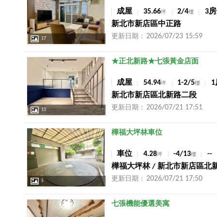
成屋
35.66
2/4
3房
坪
樓
新北市新店區中正路
2026/07/23 15:59
更新日期：
17
店長推薦
★正北新路★七張黃金店面
成屋
54.94
1-2/5
1
坪
樓
新北市新店區北新路二段
2026/07/21 17:51
更新日期：
13
店長推薦
樺福大坪林車位
車位
4.28
-4/13
--
坪
樓
樺福大坪林 / 新北市新店區北
2026/07/21 17:50
更新日期：
5
店長推薦
七張機能優選美寓