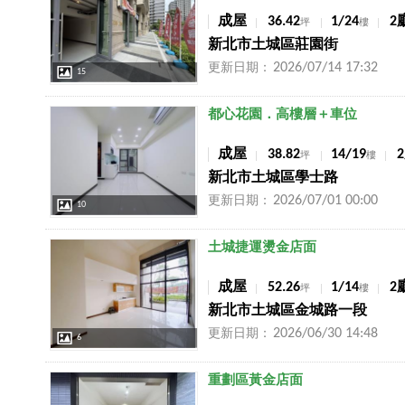
成屋
36.42
1/24
2
坪
樓
新北市土城區莊園街
2026/07/14 17:32
更新日期：
15
店長推薦
都心花園．高樓層＋車位
成屋
38.82
14/19
坪
樓
新北市土城區學士路
2026/07/01 00:00
更新日期：
10
店長推薦
土城捷運燙金店面
成屋
52.26
1/14
2
坪
樓
新北市土城區金城路一段
2026/06/30 14:48
更新日期：
6
店長推薦
重劃區黃金店面