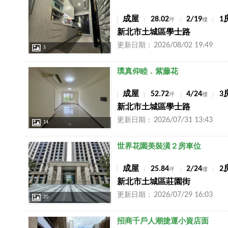
成屋
28.02
2/19
1
坪
樓
新北市土城區學士路
2026/08/02 19:49
更新日期：
5
店長推薦
璞真仰睦．紫藤花
成屋
52.72
4/24
3
坪
樓
新北市土城區學士路
2026/07/31 13:43
更新日期：
14
店長推薦
世界花園美裝潢２房車位
成屋
25.84
2/24
2
坪
樓
新北市土城區莊園街
2026/07/29 16:03
更新日期：
20
店長推薦
招商千戶人潮捷運小資店面