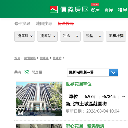
買屋
賣屋
租屋
條件搜尋
地圖搜尋
捷運搜尋
捷運線
捷運站
租金
類型
出租坪數
>
>
>
>
首頁
捷運搜尋
捷運線
捷運站
32
共有
間房屋
更新時間:新→舊
店長推薦
世界花園車位
車位
6.97
-5/24
--
坪
樓
新北市土城區莊園街
2026/08/04 10:04
更新日期：
4
店長推薦
都心花園．精美裝潢