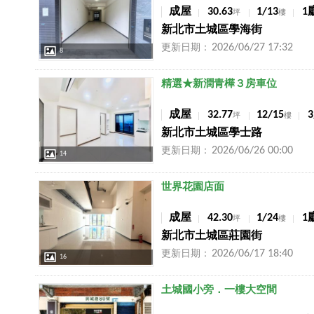
成屋
30.63
1/13
1
坪
樓
新北市土城區學海街
2026/06/27 17:32
更新日期：
8
店長推薦
精選★新潤青樺３房車位
成屋
32.77
12/15
坪
樓
新北市土城區學士路
2026/06/26 00:00
更新日期：
14
店長推薦
世界花園店面
成屋
42.30
1/24
1
坪
樓
新北市土城區莊園街
2026/06/17 18:40
更新日期：
16
店長推薦
土城國小旁．一樓大空間