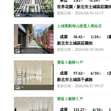
車位
5.81
-5/24
--
坪
樓
世界花園 / 新北市土城區莊園
2026/06/10 15:17
更新日期：
5
店長推薦
土城重劃海山捷運人潮金店
成屋
36.42
1/24
2
坪
樓
新北市土城區莊園街
2026/06/10 00:00
更新日期：
21
店長推薦
寶磊３廠辦Ｈ戶
成屋
97.62
6/10
1
坪
樓
新北市土城區千歲路
2026/06/07 09:37
更新日期：
21
店長推薦
寶磊３廠辦Ｅ戶
成屋
131.27
6/10
坪
樓