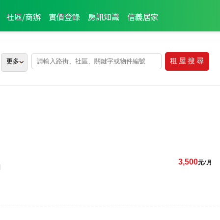
社區/商辦
實價登錄
房訊知識
信義居家
更多
3,500
元/月