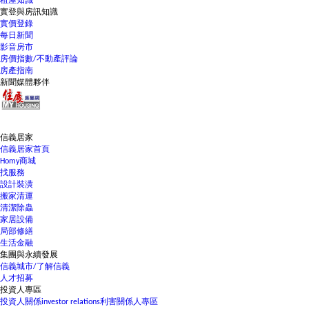
租屋知識
實登與房訊知識
實價登錄
每日新聞
影音房市
房價指數/不動產評論
房產指南
新聞媒體夥伴
信義居家
信義居家首頁
Homy商城
找服務
設計裝潢
搬家清運
清潔除蟲
家居設備
局部修繕
生活金融
集團與永續發展
信義城市/了解信義
人才招募
投資人專區
投資人關係
investor relations
利害關係人專區