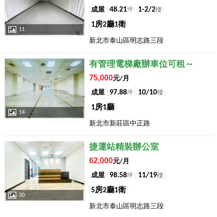
48.21
1-2/2
成屋
坪
樓
1房2廳1衛
11
新北市泰山區明志路三段
店長推薦
有管理電梯廠辦車位可租～
75,000
元/月
97.88
10/10
成屋
坪
樓
1房1廳
14
新北市新莊區中正路
店長推薦
捷運站精裝辦公室
62,000
元/月
98.58
11/19
成屋
坪
樓
5房2廳1衛
20
新北市泰山區明志路三段