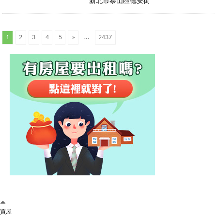
新北市泰山區德安街
…
1
2
3
4
5
»
2437
買屋