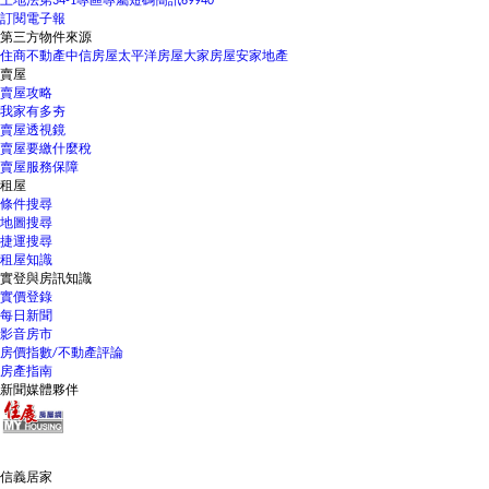
土地法第34-1專區
專屬短碼簡訊69940
訂閱電子報
第三方物件來源
住商不動產
中信房屋
太平洋房屋
大家房屋
安家地產
賣屋
賣屋攻略
我家有多夯
賣屋透視鏡
賣屋要繳什麼稅
賣屋服務保障
租屋
條件搜尋
地圖搜尋
捷運搜尋
租屋知識
實登與房訊知識
實價登錄
每日新聞
影音房市
房價指數/不動產評論
房產指南
新聞媒體夥伴
信義居家