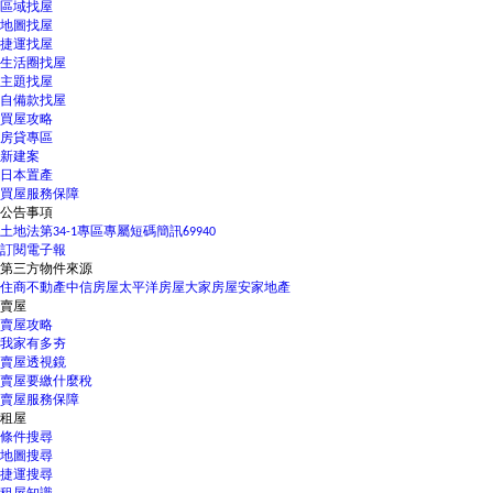
區域找屋
地圖找屋
捷運找屋
生活圈找屋
主題找屋
自備款找屋
買屋攻略
房貸專區
新建案
日本置產
買屋服務保障
公告事項
土地法第34-1專區
專屬短碼簡訊69940
訂閱電子報
第三方物件來源
住商不動產
中信房屋
太平洋房屋
大家房屋
安家地產
賣屋
賣屋攻略
我家有多夯
賣屋透視鏡
賣屋要繳什麼稅
賣屋服務保障
租屋
條件搜尋
地圖搜尋
捷運搜尋