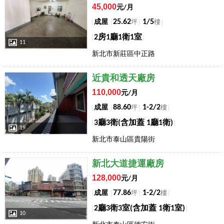
45,000
元/月
25.62
1/5
成屋
坪
樓
2房1廳1衛1室
11
新北市新莊區中正路
店長推薦
近貴和透天廠房
110,000
元/月
88.60
1-2/2
成屋
坪
樓
3廳3衛(含加蓋 1廳1衛)
19
新北市泰山區貴陽街
店長推薦
新北大道捷運廠房
128,000
元/月
77.86
1-2/2
成屋
坪
樓
2廳3衛3室(含加蓋 1衛1室)
10