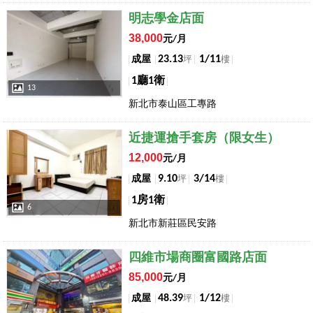
店長推薦
明志學金店面
38,000
元/月
23.13
1/11
成屋
坪
樓
1廳1衛
13
新北市泰山區工專路
店長推薦
近捷運搶手套房（限女生）
12,000
元/月
9.10
3/14
成屋
坪
樓
1房1衛
6
新北市新莊區民安路
店長推薦
四維市場商圈富國路店面
85,000
元/月
48.39
1/12
成屋
坪
樓