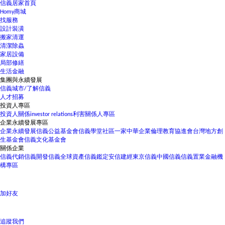
信義居家首頁
Homy商城
找服務
設計裝潢
搬家清運
清潔除蟲
家居設備
局部修繕
生活金融
集團與永續發展
信義城市/了解信義
人才招募
投資人專區
投資人關係
investor relations
利害關係人專區
企業永續發展專區
企業永續發展
信義公益基金會
信義學堂
社區一家
中華企業倫理教育協進會
台灣地方創
生基金會
信義文化基金會
關係企業
信義代銷
信義開發
信義全球資產
信義鑑定
安信建經
東京信義
中國信義
信義置業
金融機
構專區
加好友
追蹤我們