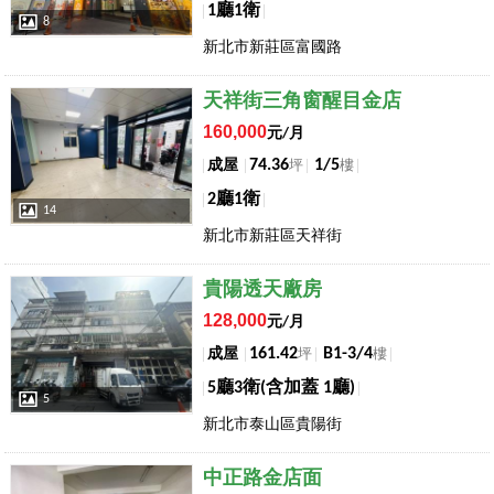
1廳1衛
8
新北市新莊區富國路
店長推薦
天祥街三角窗醒目金店
160,000
元/月
74.36
1/5
成屋
坪
樓
2廳1衛
14
新北市新莊區天祥街
店長推薦
貴陽透天廠房
128,000
元/月
161.42
B1-3/4
成屋
坪
樓
5廳3衛(含加蓋 1廳)
5
新北市泰山區貴陽街
店長推薦
中正路金店面