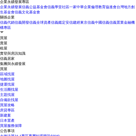
企業永續發展專區
企業永續發展
信義公益基金會
信義學堂
社區一家
中華企業倫理教育協進會
台灣地方創
生基金會
信義文化基金會
關係企業
信義代銷
信義開發
信義全球資產
信義鑑定
安信建經
東京信義
中國信義
信義置業
金融機
構專區
買屋
賣屋
租屋
實登與房訊知識
信義居家
集團與永續發展
買屋
區域找屋
地圖找屋
捷運找屋
生活圈找屋
主題找屋
自備款找屋
買屋攻略
房貸專區
新建案
日本置產
買屋服務保障
公告事項