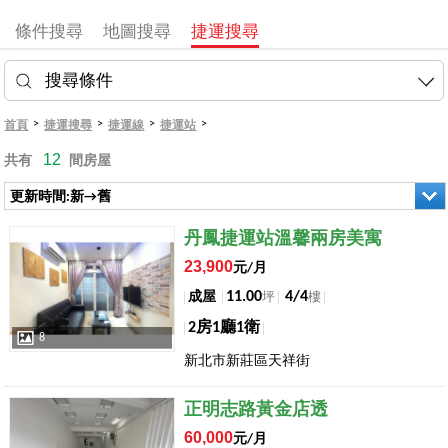
條件搜尋
地圖搜尋
捷運搜尋
搜尋條件
>
>
>
>
首頁
捷運搜尋
捷運線
捷運站
12
共有
間房屋
更新時間:新→舊
店長推薦
丹鳳捷運站溫馨兩房美寓
23,900
元/月
11.00
4/4
成屋
坪
樓
2房1廳1衛
8
新北市新莊區天祥街
店長推薦
正明志路黃金店透
60,000
元/月