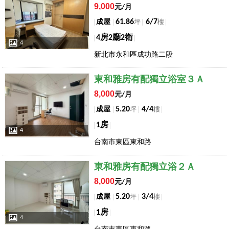
9,000
元/月
61.86
6/7
成屋
坪
樓
4房2廳2衛
4
新北市永和區成功路二段
店長推薦
東和雅房有配獨立浴室３Ａ
8,000
元/月
5.20
4/4
成屋
坪
樓
1房
4
台南市東區東和路
店長推薦
東和雅房有配獨立浴２Ａ
8,000
元/月
5.20
3/4
成屋
坪
樓
1房
4