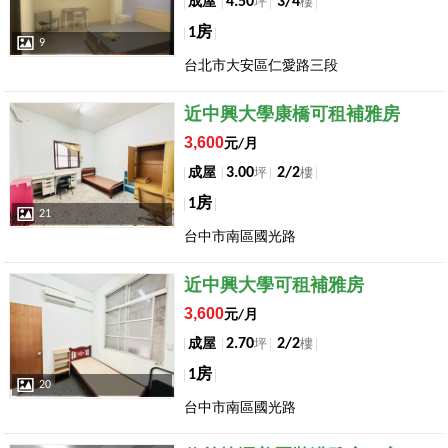
4.50
3/4
成屋
坪
樓
1房
9
台北市大安區仁愛路三段
店長推薦
近中興大學康橋可租補雅房
3,600
元/月
3.00
2/2
成屋
坪
樓
1房
21
台中市南區國光路
店長推薦
近中興大學可租補雅房
3,600
元/月
2.70
2/2
成屋
坪
樓
1房
20
台中市南區國光路