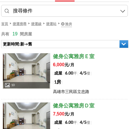
搜尋條件
>
>
>
>
首頁
捷運搜尋
捷運線
捷運站
雅房
19
共有
間房屋
更新時間:新→舊
店長推薦
健身公寓雅房Ｅ室
6,000
元/月
6.00
4/5
成屋
坪
樓
1房
10
高雄市三民區立忠路
店長推薦
健身公寓雅房Ｄ室
7,500
元/月
6.00
4/5
成屋
坪
樓