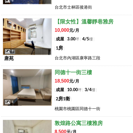
6
台北市士林區後港街
店長推薦
【限女性】溫馨靜巷雅房
10,000
元/月
3.00
4/5
成屋
坪
樓
1房
8
台北市內湖區康寧路三段
唐苑
店長推薦
同德十一街三樓
18,500
元/月
10.00
3/4
成屋
坪
樓
2房1衛
4
桃園市桃園區同德十一街
店長推薦
敦煌路公寓三樓雅房
8,500
元/月