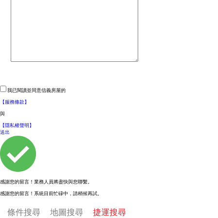
租房子,店面,房屋交易,房屋網,設計裝潢,房地產,出租,求
計裝潢、房地產成交行情資訊
租,房屋出租
我已閱讀並同意信義房屋的
【服務條款】
與
【隱私權聲明】
送出
感謝您的留言！業務人員將盡快與您聯繫。
感謝您的留言！系統目前忙碌中，請稍候再試。
條件搜尋
地圖搜尋
捷運搜尋