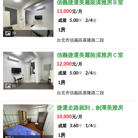
店長推薦
信義捷運美麗裝潢雅房Ｂ室
13,000
元/月
5.00
2/4
成屋
坪
樓
1房
10
台北市信義區基隆路二段
店長推薦
信義捷運美麗裝潢雅房Ｃ室
12,000
元/月
5.00
2/4
成屋
坪
樓
1房
10
台北市信義區基隆路二段
店長推薦
捷運走路就到，劍潭美雅房
10,000
元/月
3.60
1/4
成屋
坪
樓
1房