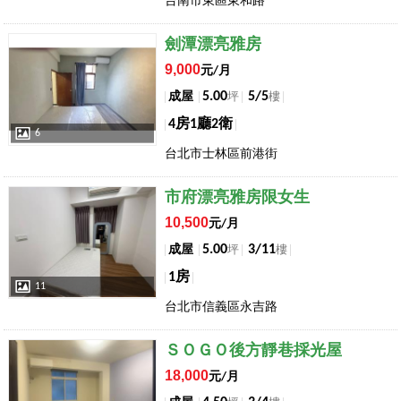
台南市東區東和路
店長推薦
劍潭漂亮雅房
9,000
元/月
5.00
5/5
成屋
坪
樓
4房1廳2衛
6
台北市士林區前港街
店長推薦
市府漂亮雅房限女生
10,500
元/月
5.00
3/11
成屋
坪
樓
1房
11
台北市信義區永吉路
店長推薦
ＳＯＧＯ後方靜巷採光屋
18,000
元/月