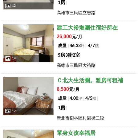
1房
12
高雄市三民區立忠路
店長推薦
建工大裕揪團住宿好所在
26,000
元/月
46.33
4/7
成屋
坪
樓
5房3衛2室
14
高雄市三民區大裕路
店長推薦
Ｃ北大生活圈。雅房可租補
6,500
元/月
4.00
4/5
成屋
坪
樓
1房
12
新北市樹林區柑園街二段
店長推薦
單身女孩幸福居