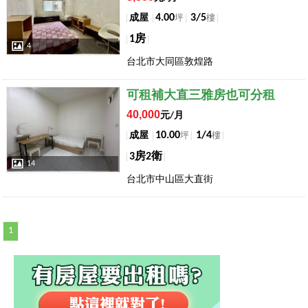
4.00
3/5
成屋
坪
樓
1房
4
台北市大同區敦煌路
店長推薦
可租補大直三雅房也可分租
40,000
元/月
10.00
1/4
成屋
坪
樓
3房2衛
14
台北市中山區大直街
1