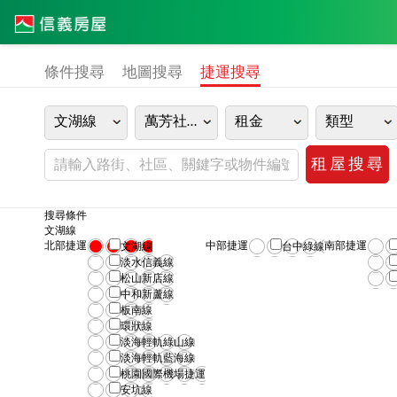
條件搜尋
地圖搜尋
捷運搜尋
文湖線
萬芳社區站
租金
類型
搜尋條件
文湖線
北部捷運
中部捷運
南部捷運
文湖線
台中綠線
淡水信義線
松山新店線
中和新蘆線
板南線
環狀線
淡海輕軌綠山線
淡海輕軌藍海線
桃園國際機場捷運
安坑線