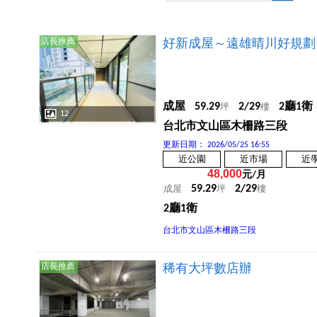
店長推薦
好新成屋～遠雄晴川好規劃
成屋
59.29
2/29
2廳1衛
坪
樓
12
台北市文山區木柵路三段
更新日期：
2026/05/25 16:55
近公園
近市場
近
48,000
元/月
59.29
2/29
成屋
坪
樓
2廳1衛
台北市文山區木柵路三段
店長推薦
稀有大坪數店辦