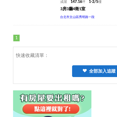
147.16
1-2/5
成屋
坪
樓
3房3廳4衛1室
台北市文山區秀明路一段
1
快速收藏清單：
全部加入追蹤