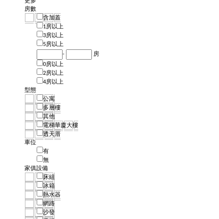
更多
房數
含加蓋
1房以上
3房以上
5房以上
-
房
0房以上
2房以上
4房以上
型態
公寓
多層樓
其他
電梯華廈大樓
透天厝
車位
有
無
家俱設備
床組
冰箱
熱水器
網路
沙發