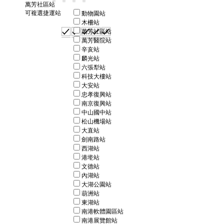
萬芳社區站
可複選捷運站
動物園站
木柵站
萬芳社區站
萬芳醫院站
辛亥站
麟光站
六張犁站
科技大樓站
大安站
忠孝復興站
南京復興站
中山國中站
松山機場站
大直站
劍南路站
西湖站
港墘站
文德站
內湖站
大湖公園站
葫洲站
東湖站
南港軟體園區站
南港展覽館站