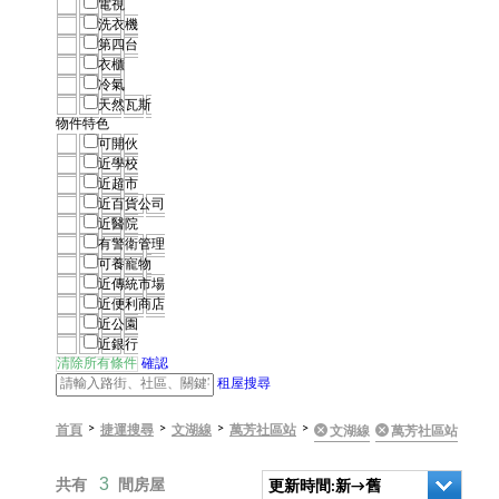
電視
洗衣機
第四台
衣櫃
冷氣
天然瓦斯
物件特色
可開伙
近學校
近超市
近百貨公司
近醫院
有警衛管理
可養寵物
近傳統市場
近便利商店
近公園
近銀行
清除所有條件
確認
租屋搜尋
>
>
>
>
首頁
捷運搜尋
文湖線
萬芳社區站
文湖線
萬芳社區站
3
共有
間房屋
更新時間:新→舊