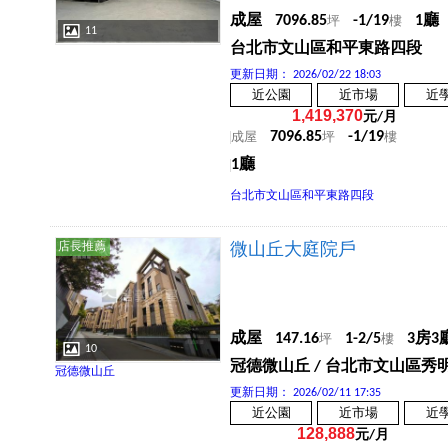
成屋
7096.85
-1/19
1廳
坪
樓
11
台北市文山區和平東路四段
更新日期：
2026/02/22 18:03
近公園
近市場
近
1,419,370
元/月
7096.85
-1/19
成屋
坪
樓
1廳
台北市文山區和平東路四段
店長推薦
微山丘大庭院戶
成屋
147.16
1-2/5
3房3
坪
樓
10
冠德微山丘 / 台北市文山區秀
冠德微山丘
更新日期：
2026/02/11 17:35
近公園
近市場
近
128,888
元/月