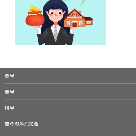
買屋
賣屋
租屋
實登與房訊知識