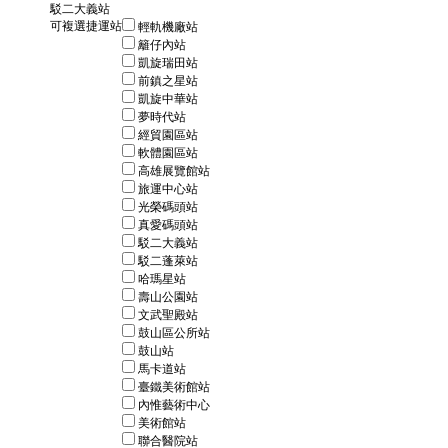
駁二大義站
可複選捷運站
輕軌機廠站
籬仔內站
凱旋瑞田站
前鎮之星站
凱旋中華站
夢時代站
經貿園區站
軟體園區站
高雄展覽館站
旅運中心站
光榮碼頭站
真愛碼頭站
駁二大義站
駁二蓬萊站
哈瑪星站
壽山公園站
文武聖殿站
鼓山區公所站
鼓山站
馬卡道站
臺鐵美術館站
內惟藝術中心
美術館站
聯合醫院站