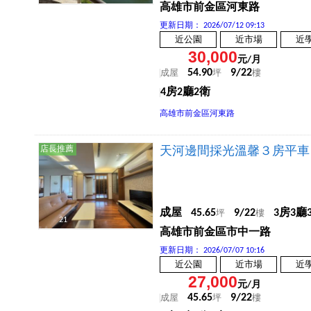
高雄市前金區河東路
更新日期：
2026/07/12 09:13
近公園
近市場
近
30,000
元/月
54.90
9/22
成屋
坪
樓
4房2廳2衛
高雄市前金區河東路
店長推薦
天河邊間採光溫馨３房平車
成屋
45.65
9/22
3房3廳
坪
樓
21
高雄市前金區市中一路
更新日期：
2026/07/07 10:16
近公園
近市場
近
27,000
元/月
45.65
9/22
成屋
坪
樓