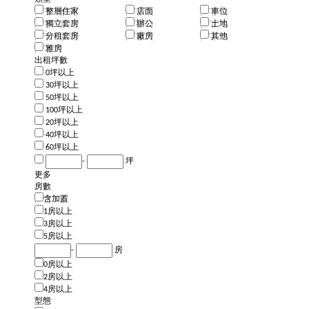
整層住家
店面
車位
獨立套房
辦公
土地
分租套房
廠房
其他
雅房
出租坪數
0坪以上
30坪以上
50坪以上
100坪以上
20坪以上
40坪以上
60坪以上
-
坪
更多
房數
含加蓋
1房以上
3房以上
5房以上
-
房
0房以上
2房以上
4房以上
型態