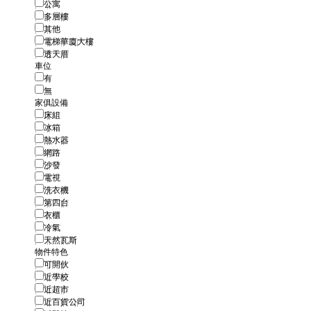
公寓
多層樓
其他
電梯華廈大樓
透天厝
車位
有
無
家俱設備
床組
冰箱
熱水器
網路
沙發
電視
洗衣機
第四台
衣櫃
冷氣
天然瓦斯
物件特色
可開伙
近學校
近超市
近百貨公司