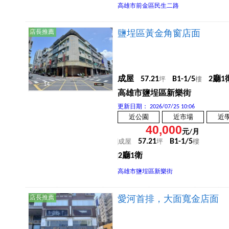
高雄市前金區民生二路
店長推薦
鹽埕區黃金角窗店面
成屋
57.21
B1-1/5
2廳1
坪
樓
14
高雄市鹽埕區新樂街
更新日期：
2026/07/25 10:06
近公園
近市場
近
40,000
元/月
57.21
B1-1/5
成屋
坪
樓
2廳1衛
高雄市鹽埕區新樂街
店長推薦
愛河首排，大面寬金店面