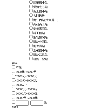
龍華國小站
愛河之心站
新上國小站
大順民族
灣仔內站(大順鼎山)
高雄高工站
樹德家商站
科工館站
聖功醫院站
凱旋公園站
衛生局站
五權國小站
凱旋武昌站
凱旋二聖站
租金
不限
5000元~10000元
20000元~30000元
40000元~50000元
5000以下
10000元~20000元
30000元~40000元
50000元~60000元
-
元
類型