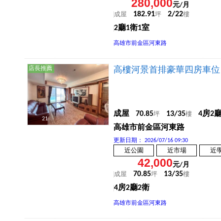
280,000
元/月
182.91
2/22
成屋
坪
樓
2廳1衛1室
高雄市前金區河東路
店長推薦
高樓河景首排豪華四房車位
成屋
70.85
13/35
4房2
坪
樓
21
高雄市前金區河東路
更新日期：
2026/07/16 09:30
近公園
近市場
近
42,000
元/月
70.85
13/35
成屋
坪
樓
4房2廳2衛
高雄市前金區河東路