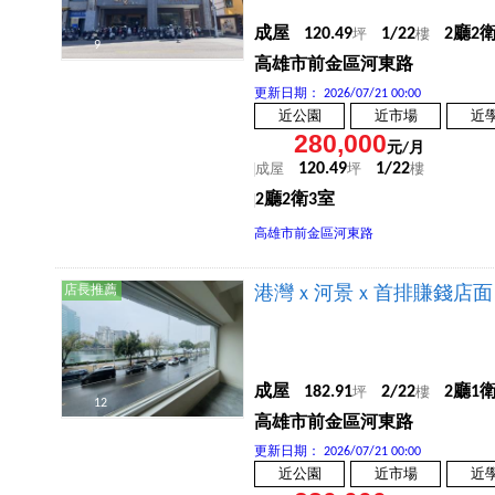
成屋
120.49
1/22
2廳2
坪
樓
9
高雄市前金區河東路
更新日期：
2026/07/21 00:00
近公園
近市場
近
280,000
元/月
120.49
1/22
成屋
坪
樓
2廳2衛3室
高雄市前金區河東路
店長推薦
港灣ｘ河景ｘ首排賺錢店面
成屋
182.91
2/22
2廳1
坪
樓
12
高雄市前金區河東路
更新日期：
2026/07/21 00:00
近公園
近市場
近