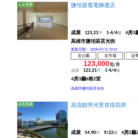
店長推薦
鹽埕面寬電梯透店
成屋
123.21
1-4/4
4房3
坪
樓
21
高雄市鹽埕區莒光街
更新日期：
2026/07/12 10:21
近公園
近市場
近
123,000
元/月
123.21
1-4/4
成屋
坪
樓
4房3廳6衛2室
高雄市鹽埕區莒光街
店長推薦
高流館旁河景首排四房
成屋
54.90
9/22
4房2廳
坪
樓
19