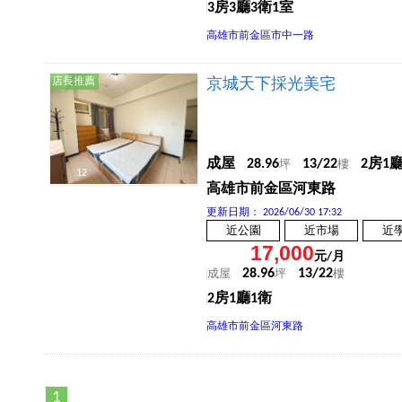
3房3廳3衛1室
高雄市前金區市中一路
店長推薦
京城天下採光美宅
成屋
28.96
13/22
2房1
坪
樓
12
高雄市前金區河東路
更新日期：
2026/06/30 17:32
近公園
近市場
近
17,000
元/月
28.96
13/22
成屋
坪
樓
2房1廳1衛
高雄市前金區河東路
1