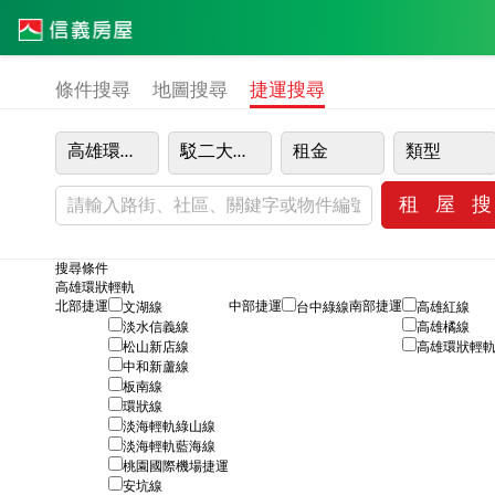
條件搜尋
地圖搜尋
捷運搜尋
高雄環狀輕軌
駁二大義站
租金
類型
搜尋條件
高雄環狀輕軌
北部捷運
中部捷運
南部捷運
文湖線
台中綠線
高雄紅線
淡水信義線
高雄橘線
松山新店線
高雄環狀輕
中和新蘆線
板南線
環狀線
淡海輕軌綠山線
淡海輕軌藍海線
桃園國際機場捷運
安坑線