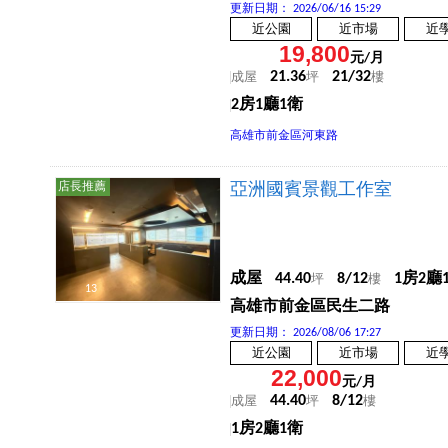
更新日期：
2026/06/16 15:29
近公園
近市場
近
19,800
元/月
21.36
21/32
成屋
坪
樓
2房1廳1衛
高雄市前金區河東路
店長推薦
亞洲國賓景觀工作室
成屋
44.40
8/12
1房2廳
坪
樓
13
高雄市前金區民生二路
更新日期：
2026/08/06 17:27
近公園
近市場
近
22,000
元/月
44.40
8/12
成屋
坪
樓
1房2廳1衛