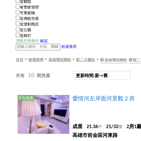
近醫院
有警衛管理
可養寵物
近傳統市場
近便利商店
近公園
近銀行
清除所有條件
確認
租屋搜尋
>
>
>
>
首頁
捷運搜尋
高雄環狀輕軌
駁二大義站
高雄環狀輕軌
駁二
10
共有
間房屋
更新時間:新→舊
店長推薦
愛情河左岸面河景觀２房
成屋
21.36
21/32
2房1
坪
樓
8
高雄市前金區河東路