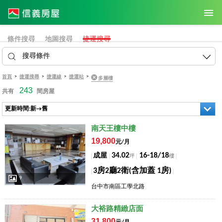
條件搜尋
地圖搜尋
捷運搜尋
搜尋條件
>
>
>
>
首頁
捷運搜尋
捷運線
捷運站
多層樓
243
共有
間房屋
更新時間:新→舊
店長推薦
南天王樓中樓
19,800
元/月
34.02
16-18/18
成屋
坪
樓
3房2廳2衛(含加蓋 1房)
9
台中市南區工學北路
店長推薦
大裕路精緻店面
31,800