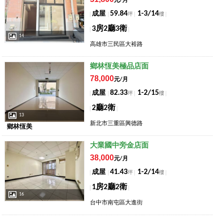
元/月
59.84
1-3/14
成屋
坪
樓
3房2廳3衛
14
高雄市三民區大裕路
店長推薦
鄉林恆美極品店面
78,000
元/月
82.33
1-2/15
成屋
坪
樓
2廳2衛
13
新北市三重區興德路
鄉林恆美
店長推薦
大業國中旁金店面
38,000
元/月
41.43
1-2/14
成屋
坪
樓
1房2廳2衛
16
台中市南屯區大進街