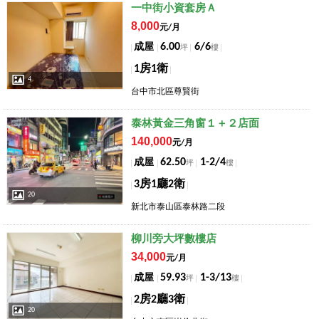
店長推薦
一中街小資套房Ａ
8,000
元/月
6.00
6/6
成屋
坪
樓
1房1衛
4
台中市北區尊賢街
店長推薦
泰林黃金三角窗１＋２店面
140,000
元/月
62.50
1-2/4
成屋
坪
樓
3房1廳2衛
20
新北市泰山區泰林路二段
店長推薦
柳川旁大坪數樓店
34,000
元/月
59.93
1-3/13
成屋
坪
樓
2房2廳3衛
20