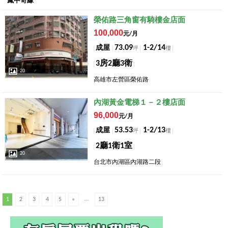
鳳中奇緣
店長推薦
榮佑路三角窗有騎樓金店面
100,000
元/月
73.09
1-2/14
成屋
坪
樓
3房2廳3衛
20
高雄市左營區榮佑路
店長推薦
內湖黃金電梯１－２樓店面
96,000
元/月
53.53
1-2/13
成屋
坪
樓
2廳1衛1室
20
台北市內湖區內湖路二段
…
1
2
3
4
5
»
13