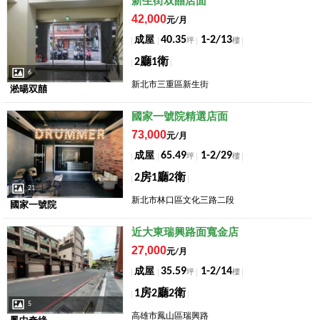
店長推薦
新生街双囍店面
42,000
元/月
40.35
1-2/13
成屋
坪
樓
2廳1衛
6
新北市三重區新生街
淞暘双囍
店長推薦
國家一號院精選店面
73,000
元/月
65.49
1-2/29
成屋
坪
樓
2房1廳2衛
21
新北市林口區文化三路二段
國家一號院
店長推薦
近大東瑞興路面寬金店
27,000
元/月
35.59
1-2/14
成屋
坪
樓
1房2廳2衛
5
高雄市鳳山區瑞興路