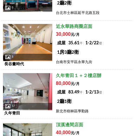
2廳2衛
5
台北市士林區延平北路五段
店長推薦
近永華路商圈店面
30,000
元/月
35.61
1-2/22
成屋
坪
樓
1房3廳2衛
5
台南市安平區永華九街
長谷畫時代
店長推薦
久年青田１＋２樓店辦
80,000
元/月
83.49
1-2/13
成屋
坪
樓
2廳1衛
17
新北市樹林區學勤路
久年青田
店長推薦
頂溪邊間店面
40,000
元/月