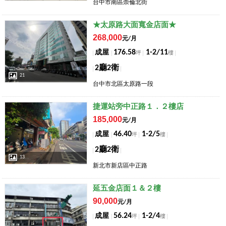
台中市南區崇倫北街
店長推薦
★太原路大面寬金店面★
268,000
元/月
176.58
1-2/11
成屋
坪
樓
2廳2衛
21
台中市北區太原路一段
店長推薦
捷運站旁中正路１．２樓店
185,000
元/月
46.40
1-2/5
成屋
坪
樓
2廳2衛
13
新北市新店區中正路
店長推薦
延五金店面１＆２樓
90,000
元/月
56.24
1-2/4
成屋
坪
樓