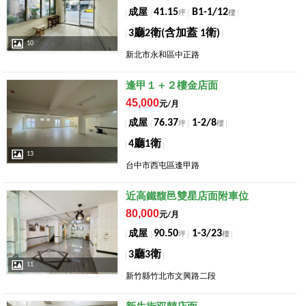
41.15
B1-1/12
成屋
坪
樓
3廳2衛(含加蓋 1衛)
10
新北市永和區中正路
店長推薦
逢甲１＋２樓金店面
45,000
元/月
76.37
1-2/8
成屋
坪
樓
4廳1衛
13
台中市西屯區逢甲路
店長推薦
近高鐵馥邑雙星店面附車位
80,000
元/月
90.50
1-3/23
成屋
坪
樓
3廳3衛
11
新竹縣竹北市文興路二段