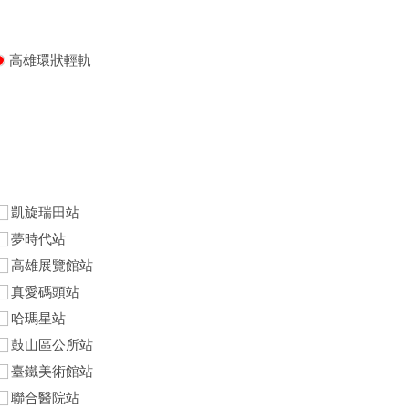
高雄環狀輕軌
凱旋瑞田站
夢時代站
高雄展覽館站
真愛碼頭站
哈瑪星站
鼓山區公所站
臺鐵美術館站
聯合醫院站