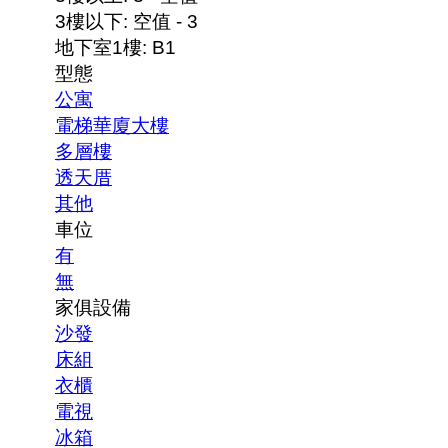
3樓以下: 空值 - 3
地下室1樓: B1
型態
公寓
電梯華廈大樓
多層樓
透天厝
其他
車位
有
無
家俱設備
沙發
床組
衣櫃
電視
冰箱