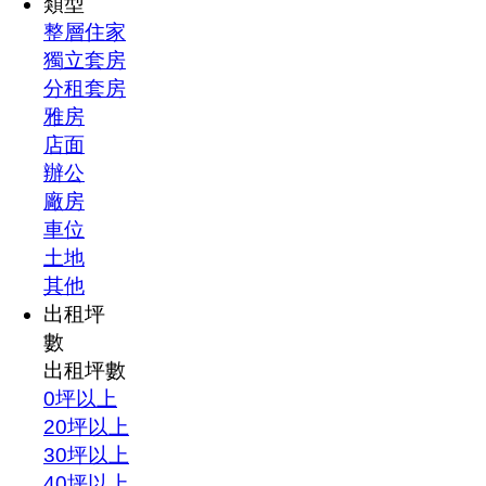
類型
整層住家
獨立套房
分租套房
雅房
店面
辦公
廠房
車位
土地
其他
出租坪
數
出租坪數
0坪以上
20坪以上
30坪以上
40坪以上