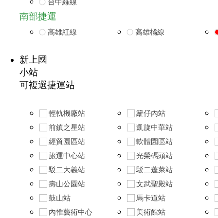
台中綠線
南部捷運
高雄紅線
高雄橘線
新上國
小站
可複選捷運站
輕軌機廠站
籬仔內站
前鎮之星站
凱旋中華站
經貿園區站
軟體園區站
旅運中心站
光榮碼頭站
駁二大義站
駁二蓬萊站
壽山公園站
文武聖殿站
鼓山站
馬卡道站
內惟藝術中心
美術館站