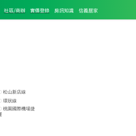
社區/商辦
實價登錄
房訊知識
信義居家
松山新店線
環狀線
桃園國際機場捷
運