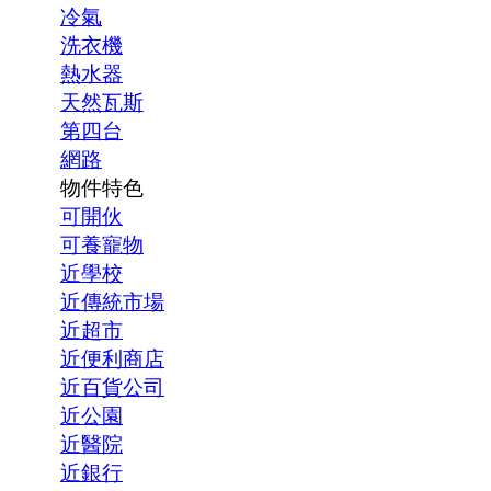
冷氣
洗衣機
熱水器
天然瓦斯
第四台
網路
物件特色
可開伙
可養寵物
近學校
近傳統市場
近超市
近便利商店
近百貨公司
近公園
近醫院
近銀行