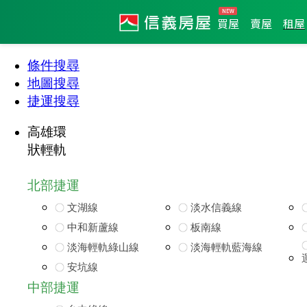
買屋
賣屋
租屋
條件搜尋
地圖搜尋
捷運搜尋
高雄環
狀輕軌
北部捷運
文湖線
淡水信義線
中和新蘆線
板南線
淡海輕軌綠山線
淡海輕軌藍海線
安坑線
中部捷運