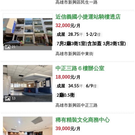
高雄市新興區民生一路
店長推薦
近信義國小捷運站騎樓透店
32,000
元/月
28.75
1-2/2
成屋
坪
樓
7房2廳3衛1室(含加蓋 3房2衛1室)
21
高雄市新興區中東街
店長推薦
中正三路６樓辦公室
18,000
元/月
34.55
6/9
成屋
坪
樓
2廳0.5衛
13
高雄市新興區中正三路
店長推薦
稀有精裝文化商務中心
39,000
元/月