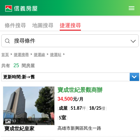
條件搜尋
地圖搜尋
捷運搜尋
搜尋條件
>
>
>
>
首頁
捷運搜尋
捷運線
捷運站
25
共有
間房屋
更新時間:新→舊
店長推薦
寶成世紀景觀商辦
34,500
元/月
51.87
18/25
成屋
坪
樓
5室
13
高雄市新興區民生一路
寶成世紀皇家