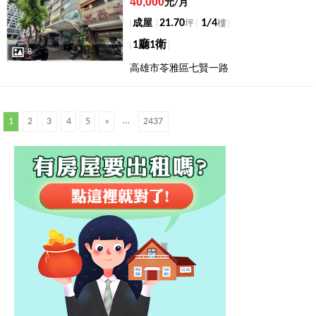
40,000
元/月
21.70
1/4
成屋
坪
樓
1廳1衛
8
高雄市苓雅區七賢一路
…
1
2
3
4
5
»
2437