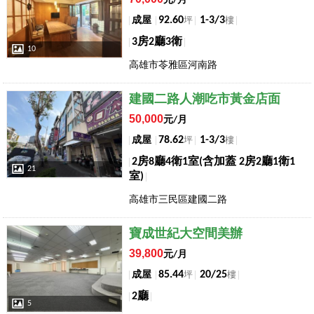
元/月
92.60
1-3/3
成屋
坪
樓
3房2廳3衛
10
高雄市苓雅區河南路
店長推薦
建國二路人潮吃市黃金店面
50,000
元/月
78.62
1-3/3
成屋
坪
樓
2房8廳4衛1室(含加蓋 2房2廳1衛1
21
室)
高雄市三民區建國二路
店長推薦
寶成世紀大空間美辦
39,800
元/月
85.44
20/25
成屋
坪
樓
2廳
5