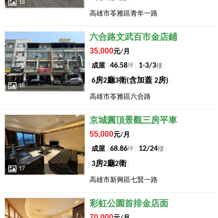
18
高雄市苓雅區青年一路
店長推薦
六合路文武百市金店鋪
35,000
元/月
46.58
1-3/3
成屋
坪
樓
6房2廳3衛(含加蓋 2房)
18
高雄市苓雅區六合路
店長推薦
京城圓頂景觀三房平車
55,000
元/月
68.86
12/24
成屋
坪
樓
3房2廳2衛
17
高雄市新興區七賢一路
店長推薦
彩虹公園首排金店面
70,000