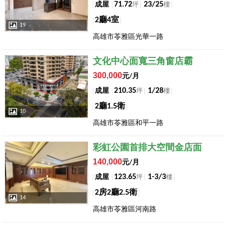
71.72
23/25
成屋
坪
樓
2廳4室
19
高雄市苓雅區光華一路
店長推薦
文化中心面寬三角窗店霸
300,000
元/月
210.35
1/28
成屋
坪
樓
2廳1.5衛
10
高雄市苓雅區和平一路
店長推薦
彩虹公園首排大空間金店面
140,000
元/月
123.65
1-3/3
成屋
坪
樓
2房2廳2.5衛
14
高雄市苓雅區河南路