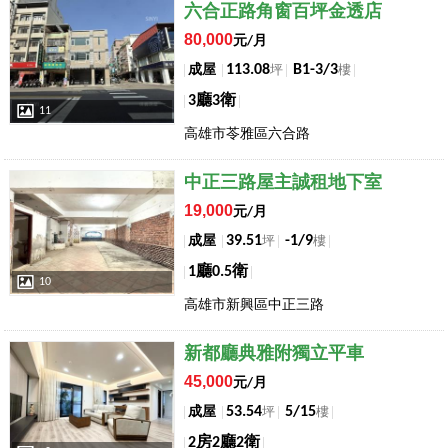
店長推薦
六合正路角窗百坪金透店
80,000
元/月
113.08
B1-3/3
成屋
坪
樓
3廳3衛
11
高雄市苓雅區六合路
店長推薦
中正三路屋主誠租地下室
19,000
元/月
39.51
-1/9
成屋
坪
樓
1廳0.5衛
10
高雄市新興區中正三路
店長推薦
新都廳典雅附獨立平車
45,000
元/月
53.54
5/15
成屋
坪
樓
2房2廳2衛