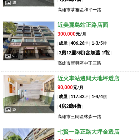
18
高雄市苓雅區和平一路
店長推薦
近美麗島站正路店面
300,000
元/月
406.26
1-3/5
成屋
坪
樓
3房12廳8衛(含加蓋 1衛)
5
高雄市新興區中正三路
店長推薦
近火車站邊間大地坪透店
90,000
元/月
117.82
1-4/4
成屋
坪
樓
4房2廳4衛
15
高雄市三民區林森一路
店長推薦
七賢一路正路大坪金透店