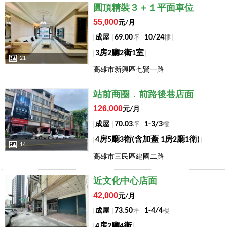
店長推薦
圓頂精裝３＋１平面車位
55,000
元/月
69.00
10/24
成屋
坪
樓
3房2廳2衛1室
21
高雄市新興區七賢一路
店長推薦
站前商圈．前路後巷店面
126,000
元/月
70.03
1-3/3
成屋
坪
樓
4房5廳3衛(含加蓋 1房2廳1衛)
14
高雄市三民區建國二路
店長推薦
近文化中心店面
42,000
元/月
73.50
1-4/4
成屋
坪
樓
4房2廳4衛