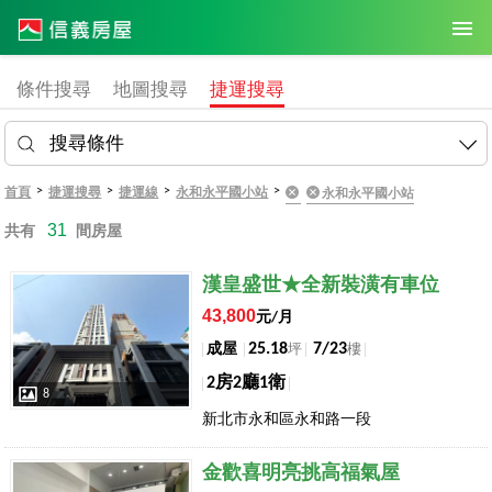
條件搜尋
地圖搜尋
捷運搜尋
搜尋條件
>
>
>
>
首頁
捷運搜尋
捷運線
永和永平國小站
永和永平國小站
31
共有
間房屋
店長推薦
漢皇盛世★全新裝潢有車位
43,800
元/月
25.18
7/23
成屋
坪
樓
2房2廳1衛
8
新北市永和區永和路一段
店長推薦
金歡喜明亮挑高福氣屋