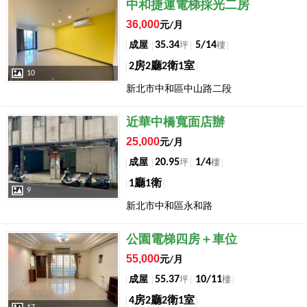
店長推薦
中和捷運電梯採光二房
36,000
元/月
35.34
5/14
成屋
坪
樓
2房2廳2衛1室
10
新北市中和區中山路二段
店長推薦
近華中橋寬面店辦
25,000
元/月
20.95
1/4
成屋
坪
樓
1廳1衛
9
新北市中和區永和路
店長推薦
公園電梯四房＋車位
55,000
元/月
55.37
10/11
成屋
坪
樓
4房2廳2衛1室