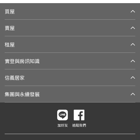
買屋
賣屋
租屋
實登與房訊知識
信義居家
集團與永續發展
加好友
追蹤我們