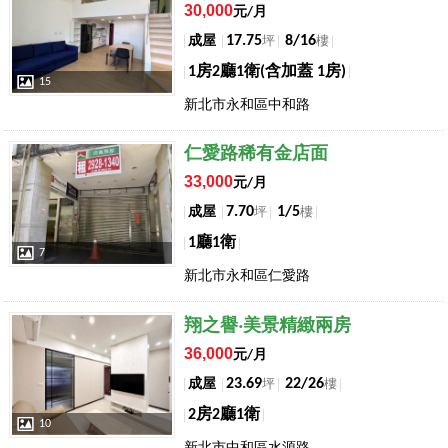
30,000
元/月
17.75
8/16
成屋
坪
樓
1房2廳1衛(含加蓋 1房)
15
新北市永和區中和路
店長推薦
仁愛路稀有金店面
33,000
元/月
7.70
1/5
成屋
坪
樓
1廳1衛
7
新北市永和區仁愛路
店長推薦
翔之譽‧美景精緻兩房
36,000
元/月
23.69
22/26
成屋
坪
樓
2房2廳1衛
10