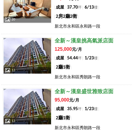
37.70
6/13
成屋
坪
樓
2房2廳2衛
20
新北市永和區永和路一段
店長推薦
全新～漢皇挑高氣派店面
125,000
元/月
54.44
1/23
成屋
坪
樓
2廳1衛
13
新北市永和區秀朗路一段
店長推薦
全新～漢皇盛世雅致店面
95,000
元/月
35.95
1/23
成屋
坪
樓
2廳1衛
13
新北市永和區秀朗路一段