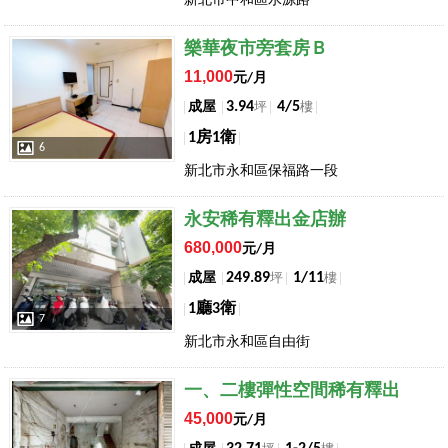
新北市中和區水源路
店長推薦
樂華夜市旁套房Ｂ
11,000
元/月
3.94
4/5
成屋
坪
樓
1房1衛
6
新北市永和區保福路一段
店長推薦
永安稀有釋出金店辦
680,000
元/月
249.89
1/11
成屋
坪
樓
1廳3衛
7
新北市永和區自由街
店長推薦
一、二樓彈性空間稀有釋出
45,000
元/月