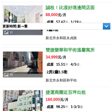
店長推薦
誠租！比漾好境邊間店面
88,000
元/月
57.67
1/19
成屋
坪
樓
更新時間:新→舊
2廳1衛
15
新北市永和區永貞路
店長推薦
雙捷樂華和平街溫馨寓所
34,999
元/月
15.51
4/5
成屋
坪
樓
2房2廳1.5衛
18
新北市永和區和平街
店長推薦
捷運商圈近百坪出租
160,000
元/月
98.25
1-3/3
成屋
坪
樓