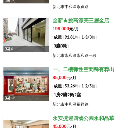
17
新北市中和區永貞路
店長推薦
全新★挑高漂亮三層金店
199,000
元/月
91.81
1-3/3
成屋
坪
樓
3廳3衛
6
新北市永和區永和路一段
店長推薦
一、二樓彈性空間稀有釋出
85,000
元/月
53.26
1-2/5
成屋
坪
樓
1房2廳2衛2室
19
新北市中和區福祥路
店長推薦
永安捷運四號公園永和晶華
45,000
元/月