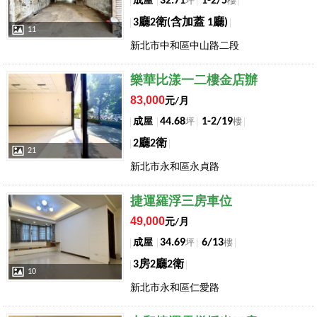
32.71
1-2/5
成屋
坪
樓
3廳2衛(含加蓋 1廳)
11
新北市中和區中山路二段
店長推薦
樂華比漾一二樓金店辦
83,000
元/月
44.68
1-2/19
成屋
坪
樓
2廳2衛
21
新北市永和區永貞路
店長推薦
捷運羅浮三房車位
49,000
元/月
34.69
6/13
成屋
坪
樓
3房2廳2衛
10
新北市永和區仁愛路