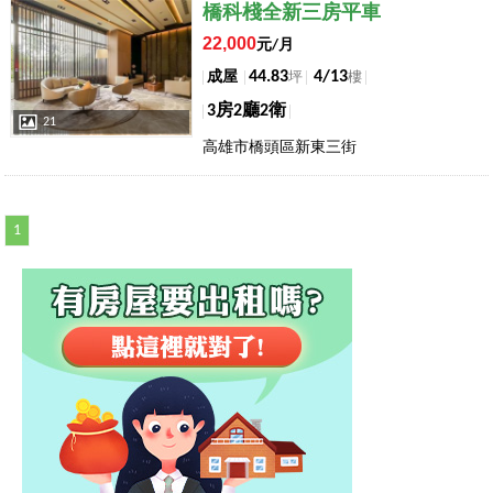
店長推薦
橋科棧全新三房平車
22,000
元/月
44.83
4/13
成屋
坪
樓
3房2廳2衛
21
高雄市橋頭區新東三街
1