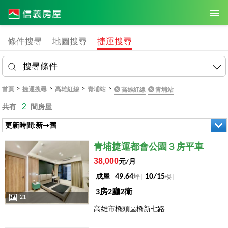
條件搜尋
地圖搜尋
捷運搜尋
搜尋條件
>
>
>
>
首頁
捷運搜尋
高雄紅線
青埔站
高雄紅線
青埔站
2
共有
間房屋
更新時間:新→舊
店長推薦
青埔捷運都會公園３房平車
38,000
元/月
49.64
10/15
成屋
坪
樓
3房2廳2衛
21
高雄市橋頭區橋新七路