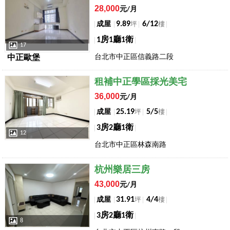
28,000
元/月
9.89
6/12
成屋
坪
樓
1房1廳1衛
17
台北市中正區信義路二段
中正歐堡
店長推薦
租補中正學區採光美宅
36,000
元/月
25.19
5/5
成屋
坪
樓
3房2廳1衛
12
台北市中正區林森南路
店長推薦
杭州樂居三房
43,000
元/月
31.91
4/4
成屋
坪
樓
3房2廳1衛
8