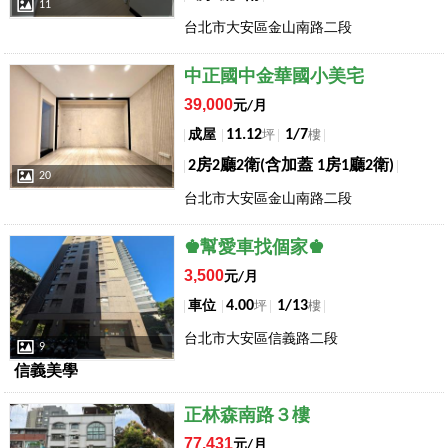
11
台北市大安區金山南路二段
店長推薦
中正國中金華國小美宅
39,000
元/月
11.12
1/7
成屋
坪
樓
2房2廳2衛(含加蓋 1房1廳2衛)
20
台北市大安區金山南路二段
店長推薦
♚幫愛車找個家♚
3,500
元/月
4.00
1/13
車位
坪
樓
台北市大安區信義路二段
9
信義美學
店長推薦
正林森南路３樓
77,431
元/月