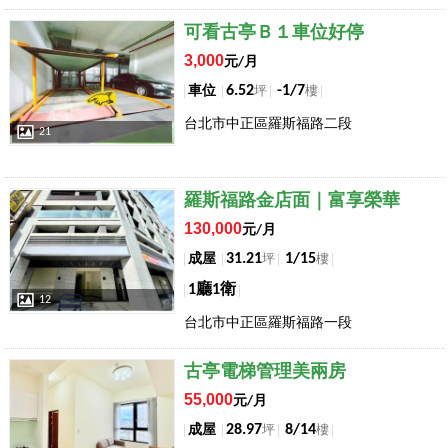
店長推薦
可看古亭Ｂ１車位好停
3,000
元/月
6.52
-1/7
車位
坪
樓
台北市中正區羅斯福路二段
21
店長推薦
羅斯福路金店面｜富享榮華
130,000
元/月
31.21
1/15
成屋
坪
樓
1廳1衛
12
台北市中正區羅斯福路一段
店長推薦
古亭電梯管理美兩房
55,000
元/月
28.97
8/14
成屋
坪
樓