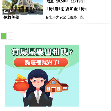
10.50
11/13
成屋
坪
樓
1房1廳1衛(含加蓋 1房)
14
台北市大安區信義路二段
信義美學
1
2