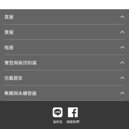
買屋
賣屋
租屋
實登與房訊知識
信義居家
集團與永續發展
加好友
追蹤我們