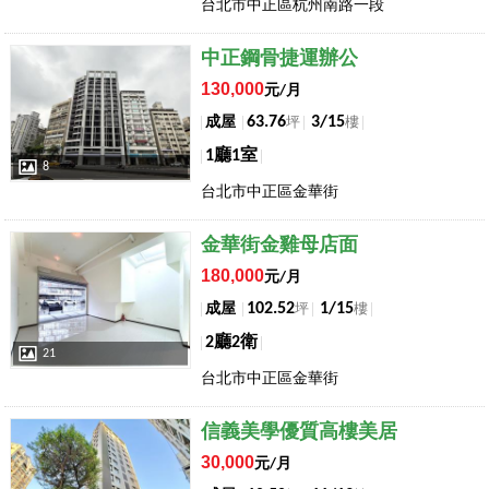
台北市中正區杭州南路一段
店長推薦
中正鋼骨捷運辦公
130,000
元/月
63.76
3/15
成屋
坪
樓
1廳1室
8
台北市中正區金華街
店長推薦
金華街金雞母店面
180,000
元/月
102.52
1/15
成屋
坪
樓
2廳2衛
21
台北市中正區金華街
店長推薦
信義美學優質高樓美居
30,000
元/月