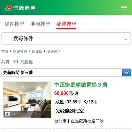
條件搜尋
地圖搜尋
捷運搜尋
搜尋條件
>
>
>
>
首頁
捷運搜尋
捷運線
捷運站
30
共有
間房屋
更新時間:新→舊
店長推薦
中正御庭精緻電梯３房
66,000
元/月
33.89
9/12
成屋
坪
樓
3房2廳2衛1室
21
台北市中正區羅斯福路二段