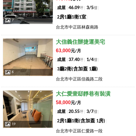
46.09
3/5
成屋
坪
樓
2房1廳1衛1室
7
台北市中正區林森南路
店長推薦
大信義住辦捷運美宅
63,000
元/月
37.40
1/4
成屋
坪
樓
3廳2衛(含加蓋 1廳)
6
台北市中正區信義路二段
店長推薦
大仁愛壹邸靜巷有裝潢
58,000
元/月
20.55
3/7
成屋
坪
樓
2房1廳1衛(含加蓋 1房)
19
台北市中正區仁愛路一段