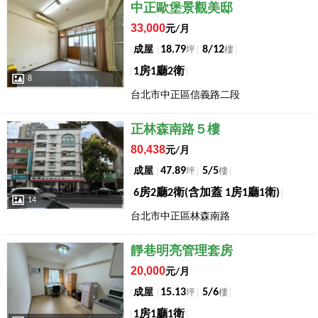
店長推薦
中正歐堡景觀美邸
33,000
元/月
18.79
8/12
成屋
坪
樓
1房1廳2衛
8
台北市中正區信義路二段
店長推薦
正林森南路５樓
80,438
元/月
47.89
5/5
成屋
坪
樓
6房2廳2衛(含加蓋 1房1廳1衛)
14
台北市中正區林森南路
店長推薦
靜巷明亮管理套房
20,000
元/月
15.13
5/6
成屋
坪
樓
1房1廳1衛