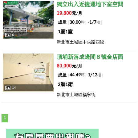
店長推薦
獨立出入近捷運地下室空間
19,800
元/月
30.00
-1/7
成屋
坪
樓
1廳1室
6
新北市土城區中央路四段
店長推薦
頂埔新落成邊間８號金店面
80,000
元/月
44.49
1/12
成屋
坪
樓
2廳1衛
14
新北市土城區福寧街
1