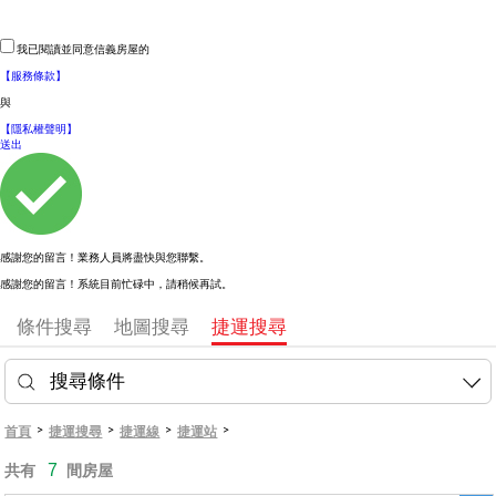
我已閱讀並同意信義房屋的
【服務條款】
與
【隱私權聲明】
送出
感謝您的留言！業務人員將盡快與您聯繫。
感謝您的留言！系統目前忙碌中，請稍候再試。
條件搜尋
地圖搜尋
捷運搜尋
搜尋條件
>
>
>
>
首頁
捷運搜尋
捷運線
捷運站
7
共有
間房屋