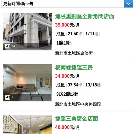
更新時間:新→舊
店長推薦
運校重劃區全新角間店面
39,000
元/月
21.60
1/11
成屋
坪
樓
1廳1衛
14
新北市土城區金信街
店長推薦
板南線捷運三房
34,000
元/月
37.54
13/18
成屋
坪
樓
3房2廳1衛
4
新北市土城區中央路四段
店長推薦
捷運三角窗金店面
40,000
元/月