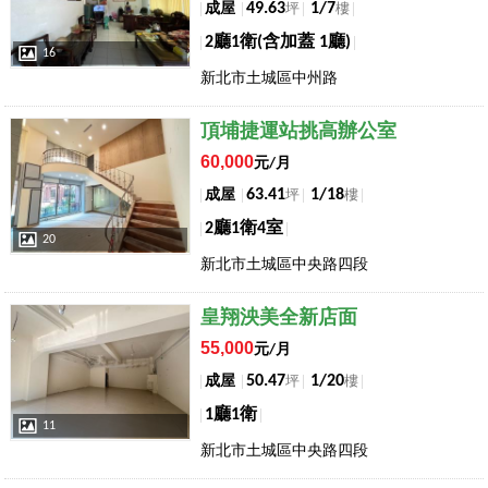
49.63
1/7
成屋
坪
樓
2廳1衛(含加蓋 1廳)
16
新北市土城區中州路
店長推薦
頂埔捷運站挑高辦公室
60,000
元/月
63.41
1/18
成屋
坪
樓
2廳1衛4室
20
新北市土城區中央路四段
店長推薦
皇翔泱美全新店面
55,000
元/月
50.47
1/20
成屋
坪
樓
1廳1衛
11
新北市土城區中央路四段