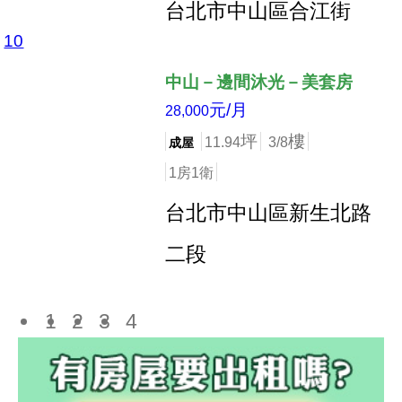
台北市中山區合江街
10
店長推薦
中山－邊間沐光－美套房
元/月
28,000
坪
樓
11.94
3/8
成屋
1房1衛
台北市中山區新生北路
二段
1
2
3
4