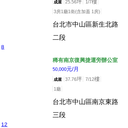
坪
樓
25.56
1/7
成屋
3房1廳1衛(含加蓋 1房)
台北市中山區新生北路
二段
8
店長推薦
稀有南京復興捷運旁辦公室
元/月
50,000
坪
樓
37.76
7/12
成屋
1廳
台北市中山區南京東路
三段
12
店長推薦