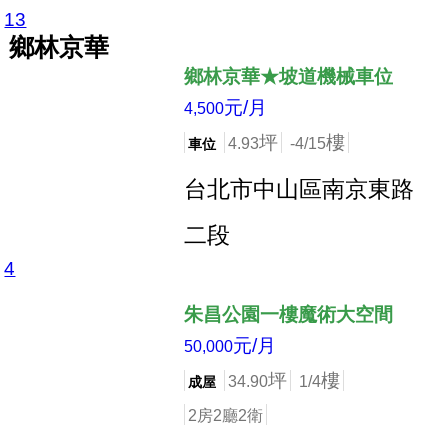
13
店長推薦
鄉林京華
鄉林京華★坡道機械車位
元/月
4,500
坪
樓
4.93
-4/15
車位
台北市中山區南京東路
二段
4
店長推薦
朱昌公園一樓魔術大空間
元/月
50,000
坪
樓
34.90
1/4
成屋
2房2廳2衛