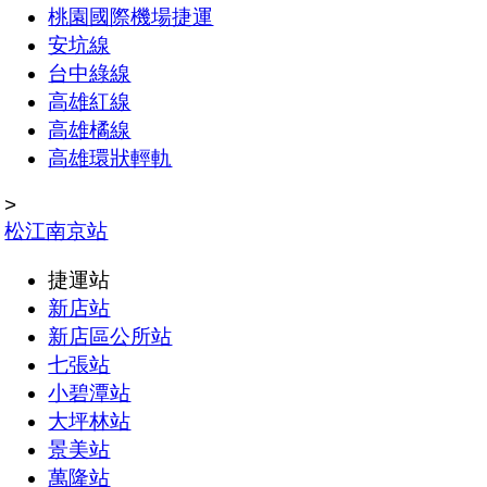
桃園國際機場捷運
安坑線
台中綠線
高雄紅線
高雄橘線
高雄環狀輕軌
>
松江南京站
捷運站
新店站
新店區公所站
七張站
小碧潭站
大坪林站
景美站
萬隆站