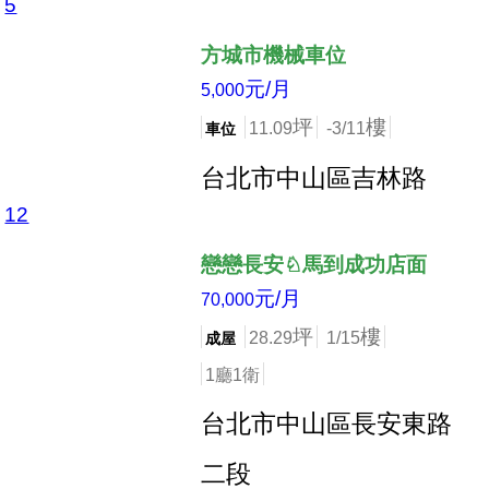
5
店長推薦
方城市機械車位
元/月
5,000
坪
樓
11.09
-3/11
車位
台北市中山區吉林路
12
店長推薦
戀戀長安♘馬到成功店面
元/月
70,000
坪
樓
28.29
1/15
成屋
1廳1衛
台北市中山區長安東路
二段