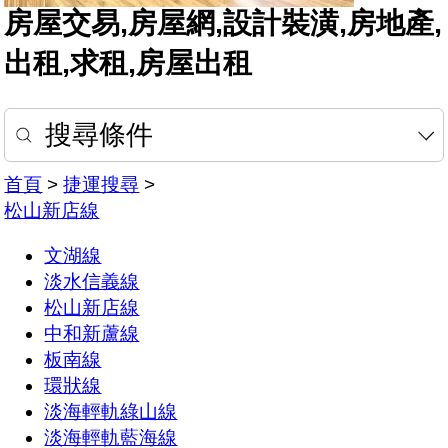
房屋交易,房屋網,設計裝潢,房地產,
出租,求租,房屋出租
搜尋條件
首頁
>
捷運搜尋
>
松山新店線
文湖線
淡水信義線
松山新店線
中和新蘆線
板南線
環狀線
淡海輕軌綠山線
淡海輕軌藍海線