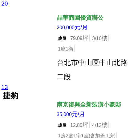
20
店長推薦
晶華商圈優質辦公
元/月
200,000
坪
樓
79.09
3/10
成屋
1廳1衛
台北市中山區中山北路
二段
13
店長推薦
捷豹
南京復興全新裝潢小豪邸
元/月
35,000
坪
樓
12.80
4/12
成屋
1房2廳1衛1室(含加蓋 1房)