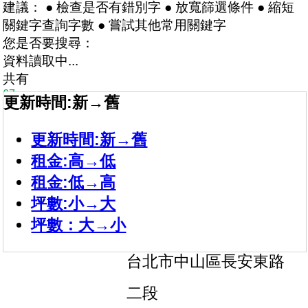
建議： ● 檢查是否有錯別字 ● 放寬篩選條件 ● 縮短
關鍵字查詢字數 ● 嘗試其他常用關鍵字
您是否要搜尋：
資料讀取中...
共有
67
更新時間:新→舊
間房屋
9
店長推薦
更新時間:新→舊
白金漢
租金:高→低
長安白金漢辦公
租金:低→高
元/月
38,000
坪數:小→大
坪
樓
24.99
4/12
成屋
坪數：大→小
2房1廳1衛
台北市中山區長安東路
二段