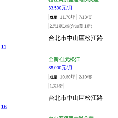
元/月
33,500
坪
樓
11.70
7/13
成屋
2房1廳1衛(含加蓋 1房)
台北市中山區松江路
11
店長推薦
全新‧佳元松江
元/月
38,000
坪
樓
10.60
2/10
成屋
1房1衛
台北市中山區松江路
16
店長推薦