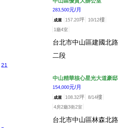
中山區優質大辦公室
元/月
283,500
坪
樓
157.20
10/12
成屋
1廳4室
台北市中山區建國北路
二段
21
店長推薦
中山精華核心星光大道豪邸
元/月
154,000
坪
樓
108.32
8/14
成屋
4房2廳3衛2室
台北市中山區林森北路