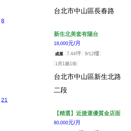
台北市中山區長春路
8
店長推薦
新生北美套有陽台
元/月
18,000
坪
樓
7.44
9/12
成屋
1房1廳1衛
台北市中山區新生北路
二段
21
店長推薦
【精選】近捷運優質金店面
元/月
80,000