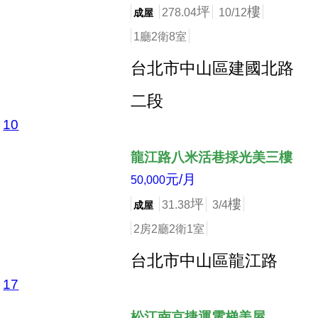
坪
樓
278.04
10/12
成屋
1廳2衛8室
台北市中山區建國北路
二段
10
店長推薦
龍江路八米活巷採光美三樓
元/月
50,000
坪
樓
31.38
3/4
成屋
2房2廳2衛1室
台北市中山區龍江路
17
店長推薦
松江南京捷運電梯美屋