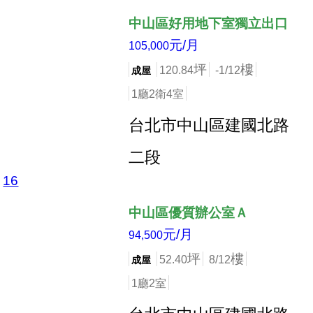
中山區好用地下室獨立出口
元/月
105,000
坪
樓
120.84
-1/12
成屋
1廳2衛4室
台北市中山區建國北路
二段
16
店長推薦
中山區優質辦公室Ａ
元/月
94,500
坪
樓
52.40
8/12
成屋
1廳2室