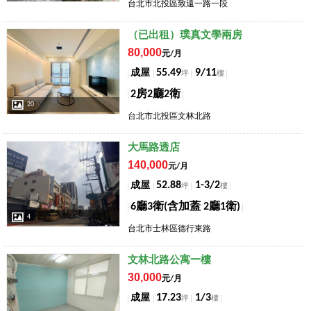
台北市北投區致遠一路一段
店長推薦
（已出租）璞真文學兩房
80,000
元/月
55.49
9/11
成屋
坪
樓
2房2廳2衛
20
台北市北投區文林北路
店長推薦
大馬路透店
140,000
元/月
52.88
1-3/2
成屋
坪
樓
6廳3衛(含加蓋 2廳1衛)
4
台北市士林區德行東路
店長推薦
文林北路公寓一樓
30,000
元/月
17.23
1/3
成屋
坪
樓