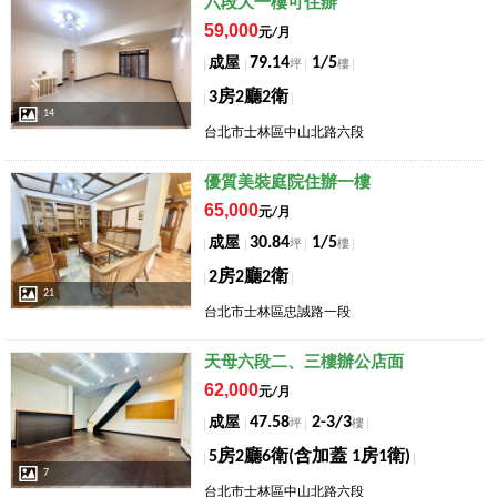
店長推薦
六段大一樓可住辦
59,000
元/月
79.14
1/5
成屋
坪
樓
3房2廳2衛
14
台北市士林區中山北路六段
店長推薦
優質美裝庭院住辦一樓
65,000
元/月
30.84
1/5
成屋
坪
樓
2房2廳2衛
21
台北市士林區忠誠路一段
店長推薦
天母六段二、三樓辦公店面
62,000
元/月
47.58
2-3/3
成屋
坪
樓
5房2廳6衛(含加蓋 1房1衛)
7
台北市士林區中山北路六段