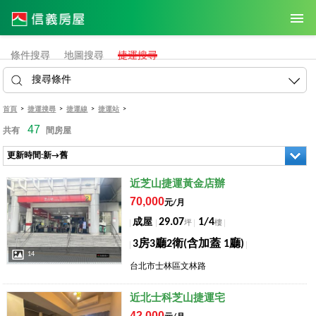
條件搜尋
地圖搜尋
捷運搜尋
搜尋條件
>
>
>
>
首頁
捷運搜尋
捷運線
捷運站
47
共有
間房屋
更新時間:新→舊
店長推薦
近芝山捷運黃金店辦
70,000
元/月
29.07
1/4
成屋
坪
樓
3房3廳2衛(含加蓋 1廳)
14
台北市士林區文林路
店長推薦
近北士科芝山捷運宅
42,000