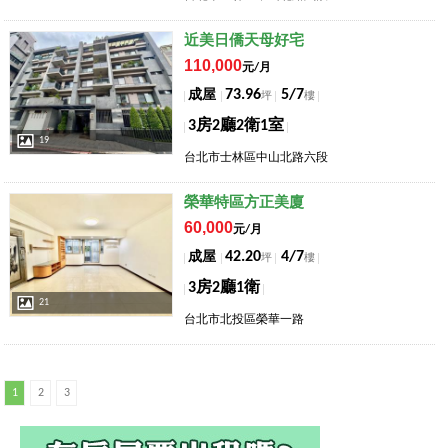
店長推薦
近美日僑天母好宅
110,000
元/月
73.96
5/7
成屋
坪
樓
3房2廳2衛1室
19
台北市士林區中山北路六段
店長推薦
榮華特區方正美廈
60,000
元/月
42.20
4/7
成屋
坪
樓
3房2廳1衛
21
台北市北投區榮華一路
1
2
3