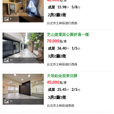
元/月
15.98
5/8
成屋
坪
樓
2房2廳1衛
9
台北市士林區德行西路
店長推薦
芝山捷運面公園舒適一樓
70,000
元/月
36.40
1/5
成屋
坪
樓
3房2廳2衛
10
台北市士林區德行西路
店長推薦
天母鉑金面東住辦
45,000
元/月
25.45
2/5
成屋
坪
樓
3房2廳1衛
21
台北市士林區福華路