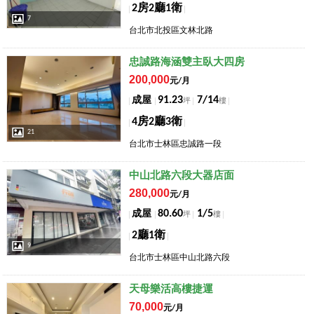
2房2廳1衛
7
台北市北投區文林北路
店長推薦
忠誠路海涵雙主臥大四房
200,000
元/月
91.23
7/14
成屋
坪
樓
4房2廳3衛
21
台北市士林區忠誠路一段
店長推薦
中山北路六段大器店面
280,000
元/月
80.60
1/5
成屋
坪
樓
2廳1衛
9
台北市士林區中山北路六段
店長推薦
天母樂活高樓捷運
70,000
元/月