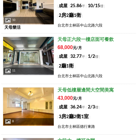
25.86
10/15
成屋
坪
樓
2房2廳1衛
10
台北市士林區中山北路六段
天母樂活
店長推薦
天母正六段一樓店面可餐飲
68,000
元/月
32.77
1/2
成屋
坪
樓
2廳1衛
11
台北市士林區中山北路六段
店長推薦
天母低樓層邊間大空間美寓
43,000
元/月
36.24
2/3
成屋
坪
樓
3房2廳2衛1室
8
台北市士林區德行東路