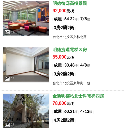
店長推薦
明德御邸高樓景觀
92,000
元/月
64.32
7/8
成屋
坪
樓
3房2廳2衛
11
台北市北投區文林北路
店長推薦
明德捷運電梯３房
55,000
元/月
33.48
4/8
成屋
坪
樓
3房2廳2衛
13
台北市北投區東華街一段
店長推薦
全新明德站北士科電梯四房
78,000
元/月
60.21
4/13
成屋
坪
樓
4房2廳2衛
21