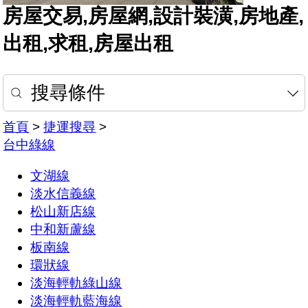
房屋交易,房屋網,設計裝潢,房地產,
出租,求租,房屋出租
搜尋條件
首頁
>
捷運搜尋
>
台中綠線
文湖線
淡水信義線
松山新店線
中和新蘆線
板南線
環狀線
淡海輕軌綠山線
淡海輕軌藍海線