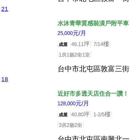
21
店長推薦
水沐青華質感裝潢戶附平車
元/月
25,000
坪
樓
46.11
7/14
成屋
1房1廳2衛1室
台中市北屯區敦富三街
18
店長推薦
近好市多透天店住合一讚！
元/月
128,000
坪
樓
40.80
1-2/5
成屋
3房2廳2衛
台中市北屯區南興北一