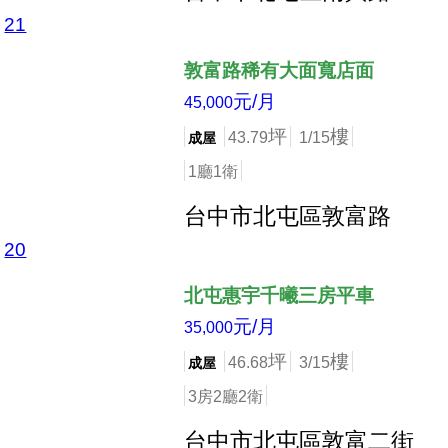
21
店長推薦
敦富路稀有大面寬店面
元/月
45,000
坪
樓
43.79
1/15
成屋
1廳1衛
台中市北屯區敦富路
20
店長推薦
北屯惠宇千曦三房平車
元/月
35,000
坪
樓
46.68
3/15
成屋
3房2廳2衛
台中市北屯區敦富二街