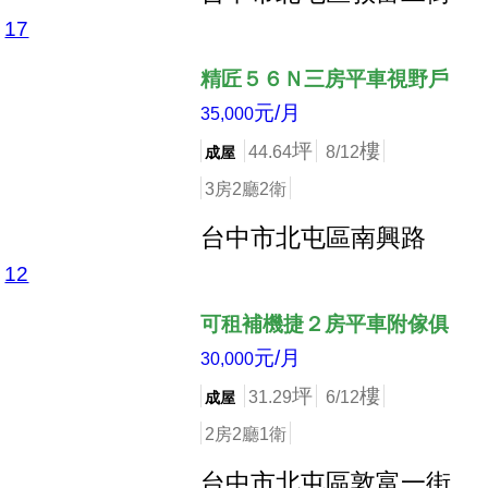
17
店長推薦
精匠５６Ｎ三房平車視野戶
元/月
35,000
坪
樓
44.64
8/12
成屋
3房2廳2衛
台中市北屯區南興路
12
店長推薦
可租補機捷２房平車附傢俱
元/月
30,000
坪
樓
31.29
6/12
成屋
2房2廳1衛
台中市北屯區敦富一街