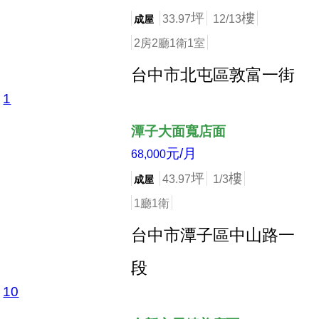
坪
樓
33.97
12/13
成屋
2房2廳1衛1室
台中市北屯區敦富一街
1
店長推薦
潭子大面寬店面
元/月
68,000
坪
樓
43.97
1/3
成屋
1廳1衛
台中市潭子區中山路一
段
10
店長推薦