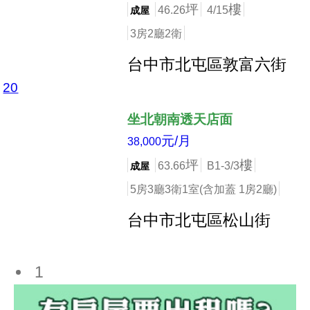
坪
樓
46.26
4/15
成屋
3房2廳2衛
台中市北屯區敦富六街
20
店長推薦
坐北朝南透天店面
元/月
38,000
坪
樓
63.66
B1-3/3
成屋
5房3廳3衛1室(含加蓋 1房2廳)
台中市北屯區松山街
1