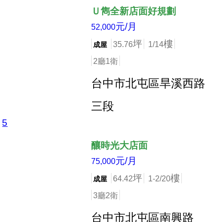
Ｕ雋全新店面好規劃
元/月
52,000
坪
樓
35.76
1/14
成屋
2廳1衛
台中市北屯區旱溪西路
三段
5
店長推薦
釀時光大店面
元/月
75,000
坪
樓
64.42
1-2/20
成屋
3廳2衛
台中市北屯區南興路