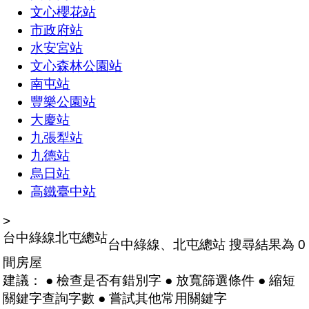
文心櫻花站
市政府站
水安宮站
文心森林公園站
南屯站
豐樂公園站
大慶站
九張犁站
九德站
烏日站
高鐵臺中站
>
台中綠線
北屯總站
台中綠線、北屯總站
搜尋結果為 0
間房屋
建議： ● 檢查是否有錯別字 ● 放寬篩選條件 ● 縮短
關鍵字查詢字數 ● 嘗試其他常用關鍵字