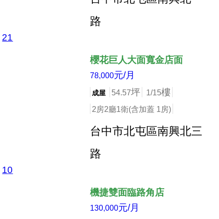
路
21
店長推薦
櫻花巨人大面寬金店面
元/月
78,000
坪
樓
54.57
1/15
成屋
2房2廳1衛(含加蓋 1房)
台中市北屯區南興北三
路
10
店長推薦
機捷雙面臨路角店
元/月
130,000