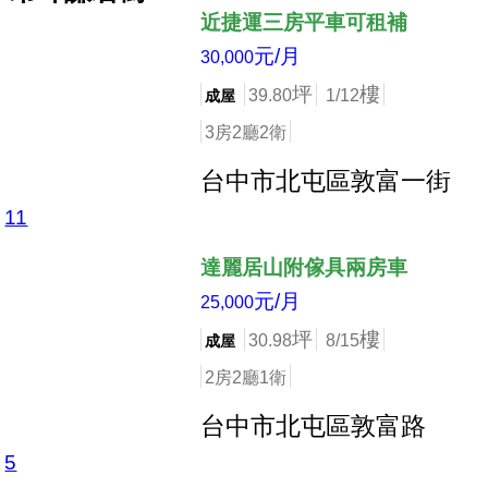
近捷運三房平車可租補
元/月
30,000
坪
樓
39.80
1/12
成屋
3房2廳2衛
台中市北屯區敦富一街
11
店長推薦
達麗居山附傢具兩房車
元/月
25,000
坪
樓
30.98
8/15
成屋
2房2廳1衛
台中市北屯區敦富路
5
店長推薦