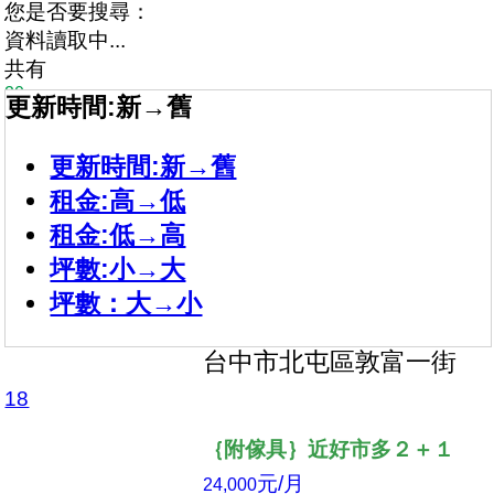
您是否要搜尋：
資料讀取中...
共有
20
更新時間:新→舊
間房屋
21
店長推薦
更新時間:新→舊
富宇富好
租金:高→低
【可租補】裝潢戶２房２衛
租金:低→高
元/月
28,500
坪數:小→大
坪
樓
35.05
6/12
成屋
坪數：大→小
2房2廳2衛
台中市北屯區敦富一街
18
店長推薦
｛附傢具｝近好市多２＋１
元/月
24,000