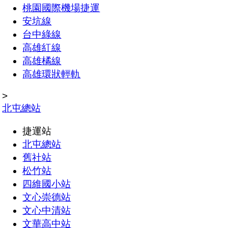
桃園國際機場捷運
安坑線
台中綠線
高雄紅線
高雄橘線
高雄環狀輕軌
>
北屯總站
捷運站
北屯總站
舊社站
松竹站
四維國小站
文心崇德站
文心中清站
文華高中站