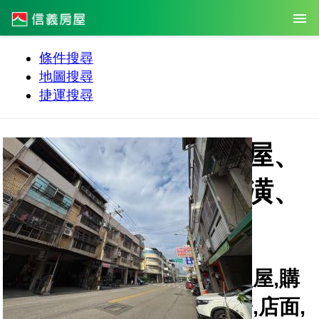
條件搜尋
地圖搜尋
捷運搜尋
信義房仲網，提供買屋、
賣屋、租屋、設計裝潢、
房地產成交行情資訊
信義房屋,仲介,房仲,房屋,買屋,購
屋,買房子,售屋,租屋,租房子,店面,