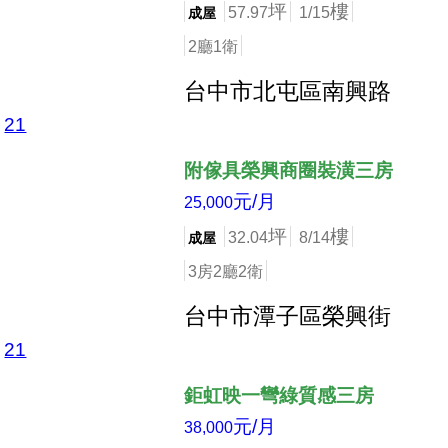
坪
樓
57.97
1/15
成屋
2廳1衛
台中市北屯區南興路
21
店長推薦
附傢具榮興商圈裝潢三房
元/月
25,000
坪
樓
32.04
8/14
成屋
3房2廳2衛
台中市潭子區榮興街
21
店長推薦
鉅虹映一彎綠質感三房
元/月
38,000