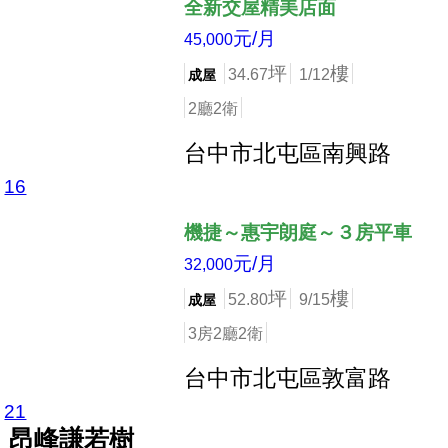
全新交屋精美店面
元/月
45,000
坪
樓
34.67
1/12
成屋
2廳2衛
台中市北屯區南興路
16
店長推薦
機捷～惠宇朗庭～３房平車
元/月
32,000
坪
樓
52.80
9/15
成屋
3房2廳2衛
台中市北屯區敦富路
21
店長推薦
昂峰謙若樹