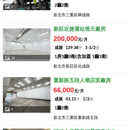
2廳2衛
4
新北市三重區興德路
店長推薦
新莊近捷運站透天廠房
200,000
元/月
129.38
1-3/2
成屋
坪
樓
1房3廳3衛(含加蓋 1廳1衛)
16
新北市新莊區化成路
店長推薦
重新路五段人潮店面廠房
66,000
元/月
43.15
1/2
成屋
坪
樓
1廳1衛
6
新北市三重區重新路五段