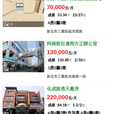
70,000
元/月
53.34
23/27
成屋
坪
樓
4房2廳3衛
12
新北市三重區疏洪西路
店長推薦
阿姆斯壯邊間方正辦公室
130,000
元/月
110.40
2/10
成屋
坪
樓
1房2廳1衛
9
新北市三重區光復路一段
店長推薦
化成路透天廠房
220,000
元/月
84.18
1-2/2
成屋
坪
樓
6房6廳7衛(含加蓋 6房4廳5衛)