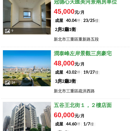
店長推薦
冠德心天匯美河景兩房車位
45,000
元/月
40.04
23/25
成屋
坪
樓
2房2廳1衛
9
新北市三重區重新路五段
店長推薦
潤泰峰左岸景觀三房豪宅
48,000
元/月
43.02
19/27
成屋
坪
樓
3房2廳2衛
14
新北市三重區疏洪西路
店長推薦
五谷王北街１，２樓店面
60,000
元/月
44.60
1/7
成屋
坪
樓