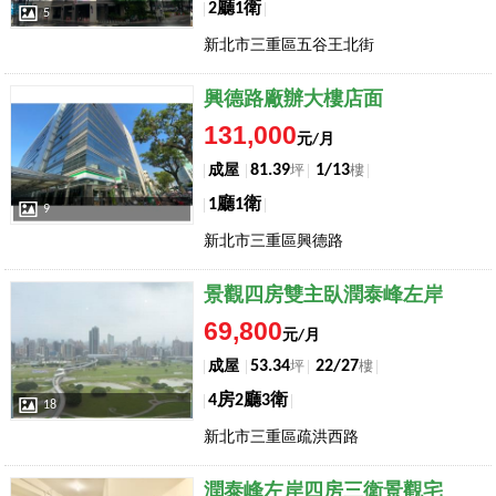
2廳1衛
5
新北市三重區五谷王北街
店長推薦
興德路廠辦大樓店面
131,000
元/月
81.39
1/13
成屋
坪
樓
1廳1衛
9
新北市三重區興德路
店長推薦
景觀四房雙主臥潤泰峰左岸
69,800
元/月
53.34
22/27
成屋
坪
樓
4房2廳3衛
18
新北市三重區疏洪西路
店長推薦
潤泰峰左岸四房三衛景觀宅