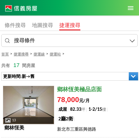
條件搜尋
地圖搜尋
捷運搜尋
搜尋條件
>
>
>
>
首頁
捷運搜尋
捷運線
捷運站
17
共有
間房屋
更新時間:新→舊
店長推薦
鄉林恆美極品店面
78,000
元/月
82.33
1-2/15
成屋
坪
樓
2廳2衛
13
鄉林恆美
新北市三重區興德路