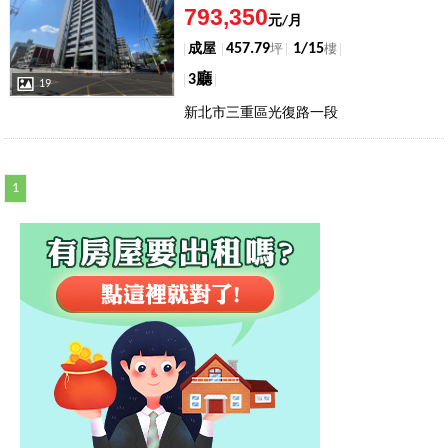
793,350
元/月
457.79
1/15
成屋
坪
樓
3廳
19
新北市三重區光復路一段
1