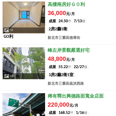
店長推薦
高樓兩房好ＧＯ利
36,000
元/月
24.50
7/13
成屋
坪
樓
2房2廳1衛
11
GO利
新北市三重區德厚街
店長推薦
峰左岸景觀嚴選好宅
48,800
元/月
55.22
22/27
成屋
坪
樓
3房2廳2衛1室
17
新北市三重區疏洪西路
店長推薦
稀有釋出興德路面寬金店面
220,000
元/月
168.52
1/16
成屋
坪
樓