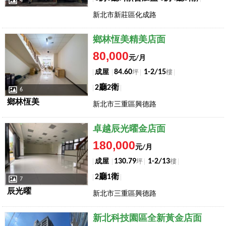
4
新北市新莊區化成路
店長推薦
鄉林恆美精美店面
80,000
元/月
84.60
1-2/15
成屋
坪
樓
2廳2衛
6
鄉林恆美
新北市三重區興德路
店長推薦
卓越辰光曜金店面
180,000
元/月
130.79
1-2/13
成屋
坪
樓
2廳1衛
7
辰光曜
新北市三重區興德路
店長推薦
新北科技園區全新黃金店面